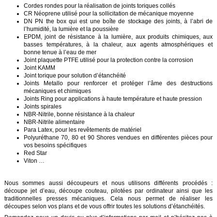
société
Cordes rondes pour la réalisation de joints toriques collés
CR Néoprene utilisé pour la sollicitation de mécanique moyenne
DN PN the box qui est une boîte de stockage des joints, à l’abri de
Présentation
l’humidité, la lumière et la poussière
EPDM, joint de résistance à la lumière, aux produits chimiques, aux
Domaines
basses températures, à la chaleur, aux agents atmosphériques et
d'activité
bonne tenue à l’eau de mer
Joint plaquette PTFE utilisé pour la protection contre la corrosion
Joint KAMM
Nos
engagements
Joint torique pour solution d’étanchéité
Joints Metallo pour renforcer et protéger l’âme des destructions
mécaniques et chimiques
Conditions
Joints Ring pour applications à haute température et haute pression
générales
Joints spirales
de
NBR-Nitrile, bonne résistance à la chaleur
vente
NBR-Nitrile alimentaire
Para Latex, pour les revêtements de matériel
Actualités
Polyuréthane 70, 80 et 90 Shores vendues en différentes pièces pour
vos besoins spécifiques
Red Star
Bibliothèque
Viton …
Anfray
Support
Nous sommes aussi découpeurs et nous utilisons différents procédés :
découpe jet d’eau, découpe couteau, pilotées par ordinateur ainsi que les
traditionnelles presses mécaniques. Cela nous permet de réaliser les
Tutoriels
techniques
découpes selon vos plans et de vous offrir toutes les
solutions d’étanchéités
.