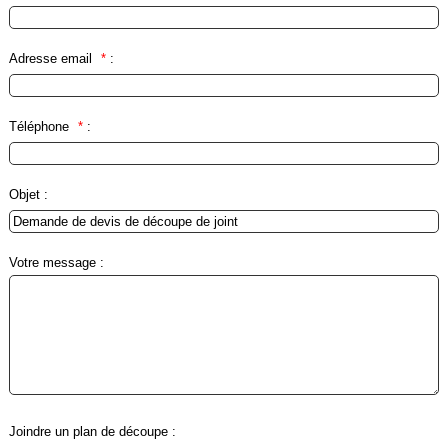
alimentaire
IFlex
Adresse email
*
:
panel
Passeport
technique
Téléphone
*
:
Bureau
d'étude
Objet :
Analyseur
de
métaux
Votre message :
Fiches
métier
Carrières
et
centrales
béton
Laiteries
Joindre un plan de découpe
: