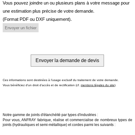
Vous pouvez joindre un ou plusieurs plans à votre message pour
Brasseries
une estimation plus précise de votre demande.
Véhicules
(Format PDF ou DXF uniquement).
utilitaires
Envoyer un fichier
Nucléaire
/
PMUC
Viticulture
Chimie
et
Pétrochimie
Ces informations sont destinées à l’usage exclusif du traitement de votre demande.
Vous bénéficiez d'un droit d’accès et de rectification (cf.
mentions légales du site
).
Cosméto
/
Pharma
Ferroviaire
Notre gamme de joints d'étanchéité par types d'industries :
Pour vous, ANFRAY fabrique, réalise et commercialise de nombreux types de
Maintenance
joints
(hydrauliques et semi-métallique) et cordes parmi les suivants :
La