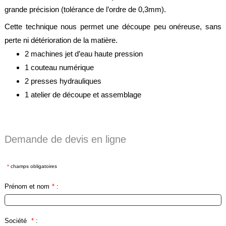
grande précision (tolérance de l’ordre de 0,3mm).
Feuilles
/
Plaques
Cette technique nous permet une découpe peu onéreuse, sans
perte ni détérioration de la matière.
Tresses
/
2 machines jet d’eau haute pression
Cordons
1 couteau numérique
Découpe
2 presses hydrauliques
de
1 atelier de découpe et assemblage
joint
Spirale
/
Ring
Demande de devis en ligne
Maintenance
*
champs obligatoires
Services
Prénom et nom
*
:
Découpe
jet
d’eau
Société
*
:
Soudure