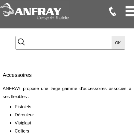
Flexibles
Flexibles
OK
Onduleux
Inox
Flexibles
TMD
Accessoires
Gaines
ANFRAY propose une large gamme d’accessoires associés à
Raccords
ses flexibles :
Accessoires
Pistolets
Dérouleur
Maintenance
Visiplast
Etanchéité
Colliers