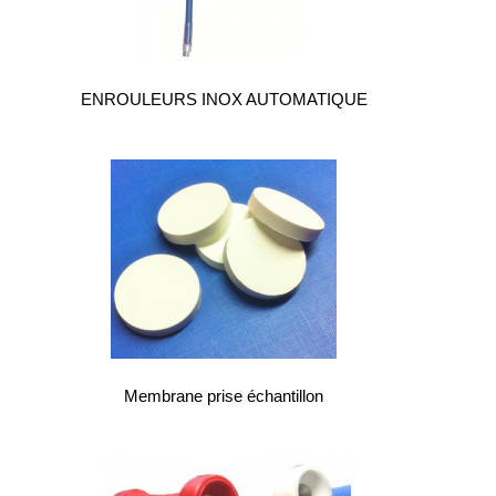
société
Présentation
Domaines
ENROULEURS INOX AUTOMATIQUE
d'activité
Nos
engagements
Conditions
générales
de
vente
Actualités
Bibliothèque
Anfray
Membrane prise échantillon
Support
Tutoriels
techniques