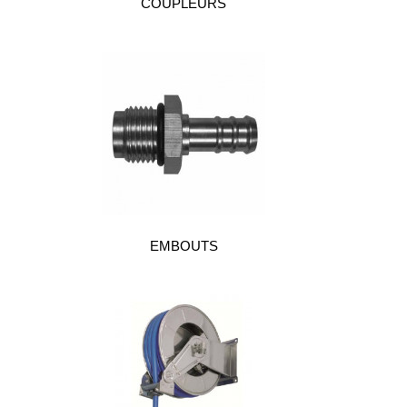
COUPLEURS
Brasseries
Véhicules
utilitaires
Nucléaire
/
PMUC
Viticulture
Chimie
et
Pétrochimie
EMBOUTS
Cosméto
/
Pharma
Ferroviaire
Maintenance
La