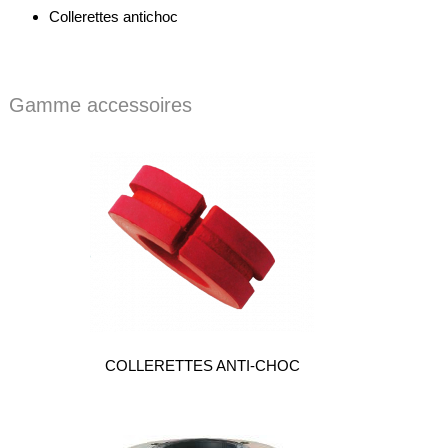
Collerettes antichoc
Feuilles
/
Plaques
Tresses
Gamme accessoires
/
Cordons
Découpe
de
joint
Spirale
/
Ring
Maintenance
Services
COLLERETTES ANTI-CHOC
Découpe
jet
d’eau
Soudure