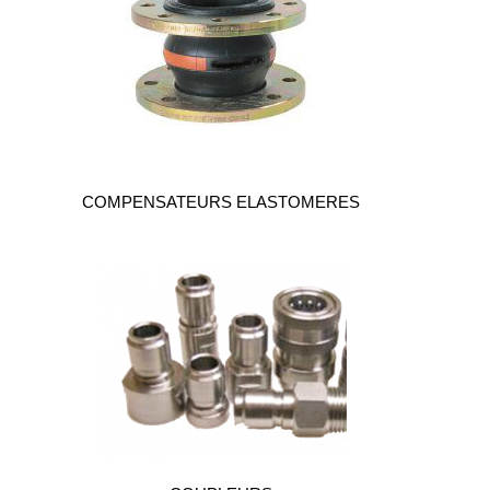
alimentaire
IFlex
panel
Passeport
technique
Bureau
d'étude
COMPENSATEURS ELASTOMERES
Analyseur
de
métaux
Fiches
métier
Carrières
et
centrales
béton
Laiteries