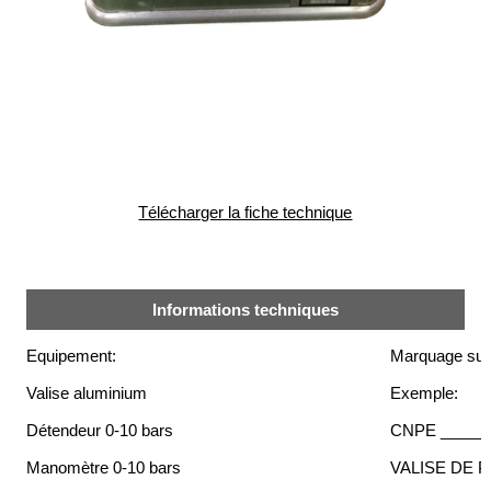
Brasseries
Véhicules
utilitaires
Nucléaire
/
PMUC
Viticulture
Télécharger la fiche technique
Chimie
et
Pétrochimie
Informations techniques
Cosméto
/
Pharma
Equipement:
Marquage sur 
Valise aluminium
Exemple:
Ferroviaire
Détendeur 0-10 bars
CNPE _____
Maintenance
Manomètre 0-10 bars
VALISE DE 
La