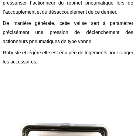
pressuriser l’actionneur du robinet pneumatique lors de
Feuilles
/
l’accouplement et du désaccouplement de ce dernier.
Plaques
De manière générale, cette valise sert à paramétrer
Tresses
/
précisément une pression de déclenchement des
Cordons
actionneurs pneumatiques de type vanne.
Découpe
Robuste et légère elle est équipée de logements pour ranger
de
joint
les accessoires.
Spirale
/
Ring
Maintenance
Services
Découpe
jet
d’eau
Soudure