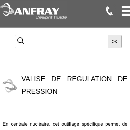
Flexibles
Flexibles
OK
Onduleux
Inox
Flexibles
TMD
VALISE DE REGULATION DE
Gaines
PRESSION
Raccords
Accessoires
Maintenance
En centrale nucléaire, cet outillage spécifique permet de
Etanchéité