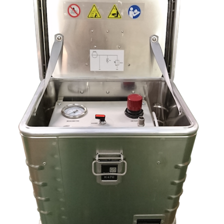
alimentaire
IFlex
panel
Passeport
technique
Bureau
d'étude
Analyseur
de
métaux
Fiches
métier
Carrières
et
centrales
béton
Laiteries