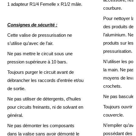
1 adapteur R1/4 Femelle x R1/2 mâle.
Normes
courbure.
Directives
Pour nettoyer la v
Consignes de sécurité :
des produits de 
Certificats
l’aluminium. Ne p
Cette valise de pressurisation ne
Contacts
produits sur le
s’utilise qu’avec de l’air.
pressurisation.
Nous
Ne pas mettre le circuit sous une
contacter
N’utiliser les po
pression supérieure à 10 bars.
Nos
la main. Ne pas 
Toujours purger le circuit avant de
revendeurs
moyens de levag
dans
débrancher les raccords d’entrée et/ou
le
crochets.
monde
de sortie.
Ne pas basculer 
Ne pas utiliser de détergents, d’huiles
Devis
flexibles
Toujours ouvrir 
pour circuits freinants, ni de solvant en
couvercle.
général.
Devis
étanchéité
N’empiler qu’ave
Ne pas démonter les composants
Mentions
possédant des c
dans la valise sans avoir démonté le