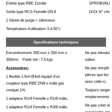
société
Entrée type RBE 11mâle
SPROBVALP
Sortie type RCS Femelle DN 8
(XXX N° chro
Présentation
1 Vanne de purge + silencieux
Domaines
d'activité
Température d'utilisation: 5 à 50°c
Nos
engagements
Specifications techniques
Conditions
Encombrement: 350 mm x 250 mm x
Ne pas introduire
générales
de
350mm Poids net : 7.5 kgs
valise.
vente
Accessoires:
Ne pas remplir l
Actualités
pièces que les a
1 flexible 1,5ml Ø4x6 équipé d'un
Bibliothèque
avec celle-ci.
coupleur type RBE DN8 x mâle gaz
Anfray
conique 1/4,
Toujours ranger 
Support
emplacements pr
1 adapteur R1/4 Femelle x R1/8 mâle,
Tutoriels
Ne pas créer de p
techniques
1 adapteur R1/4 Femelle x R3/8 mâle,
accessoire, res