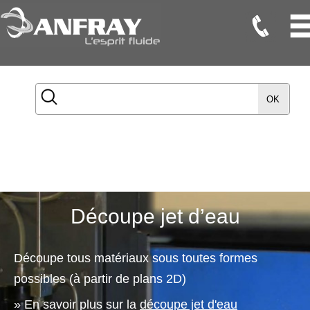
Flexibles
Flexibles
OK
Onduleux
Inox
Flexibles
TMD
Gaines
Découpe jet d’eau
Raccords
Accessoires
Découpe tous matériaux sous toutes formes
Maintenance
possibles (à partir de plans 2D)
Etanchéité
» En savoir plus sur la
découpe jet d'eau