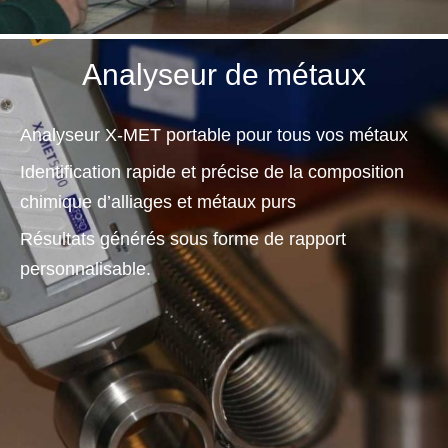
légales
1
Analyseur de métaux
Analyseur X-MET portable pour tous vos métaux
Identification rapide et précise de la composition
chimique d’alliages et métaux purs
Résultats générés sous forme de rapport
personnalisable.