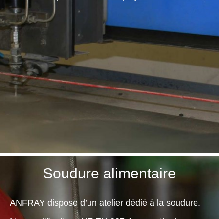
Feuilles
/
Plaques
Tresses
/
Cordons
Découpe
de
joint
Spirale
/
Ring
1
Maintenance
Services
Soudure alimentaire
Découpe
jet
d’eau
ANFRAY dispose d’un atelier dédié à la soudure.
Soudure