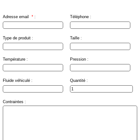
Feuilles
/
Plaques
Adresse email
*
:
Téléphone :
Tresses
/
Cordons
Type de produit :
Taille :
Découpe
de
joint
Température :
Pression :
Spirale
/
Fluide véhiculé :
Quantité :
Ring
Maintenance
Contraintes :
Services
Découpe
jet
d’eau
Soudure