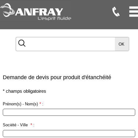
Flexibles
Flexibles
OK
Onduleux
Inox
Flexibles
TMD
Demande de devis pour produit d'étanchéité
Gaines
*
champs obligatoires
Raccords
Prénom(s) - Nom(s)
*
:
Accessoires
Maintenance
Société - Ville
*
:
Etanchéité