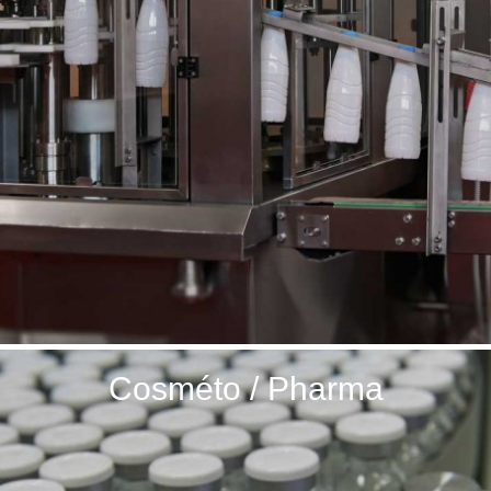
Feuilles
/
Plaques
Tresses
/
Cordons
Découpe
de
joint
Spirale
/
Ring
1
Maintenance
Services
Cosméto / Pharma
Découpe
jet
d’eau
Soudure