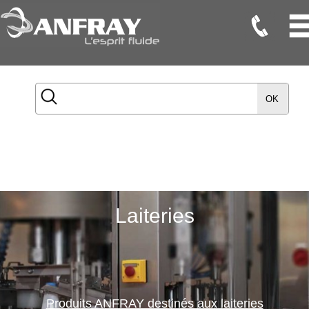
Flexibles
Flexibles
OK
Onduleux
Inox
Flexibles
TMD
Gaines
Laiteries
Raccords
Accessoires
Maintenance
Etanchéité
Produits ANFRAY destinés aux laiteries