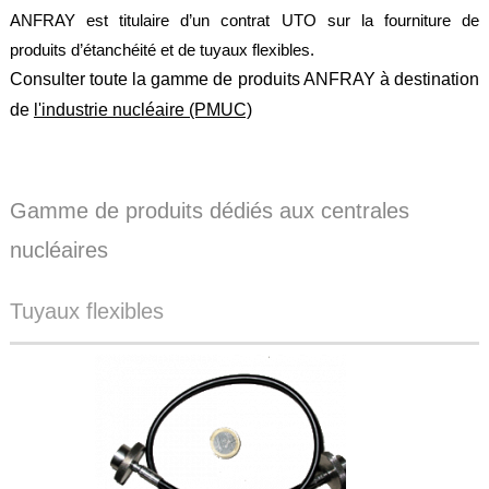
ANFRAY est titulaire d’un contrat UTO sur la fourniture de
Feuilles
/
produits d’étanchéité et de tuyaux flexibles.
Plaques
Consulter toute la gamme de produits ANFRAY à destination
Tresses
de
l'industrie nucléaire (PMUC)
/
Cordons
Découpe
de
joint
Gamme de produits dédiés aux centrales
nucléaires
Spirale
/
Ring
Tuyaux flexibles
Maintenance
Services
Découpe
jet
d’eau
Soudure