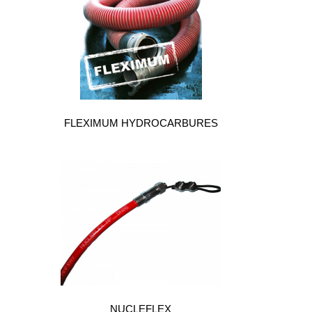
Brasseries
Véhicules
utilitaires
Nucléaire
/
PMUC
FLEXIMUM HYDROCARBURES
Viticulture
Chimie
et
Pétrochimie
Cosméto
/
Pharma
Ferroviaire
Maintenance
La
NUCLEFLEX