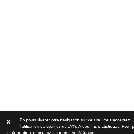
En poursuivant votre navigation sur ce site, vous acceptez
X
l'utilisation de cookies utilsÃ©s Ã des fins statistiques. Pour 
d'information,
consultez les mentions lÃ©gales
.