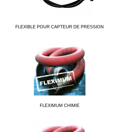
alimentaire
IFlex
panel
FLEXIBLE POUR CAPTEUR DE PRESSION
Passeport
technique
Bureau
d'étude
Analyseur
de
métaux
Fiches
métier
Carrières
et
FLEXIMUM CHIMIE
centrales
béton
Laiteries