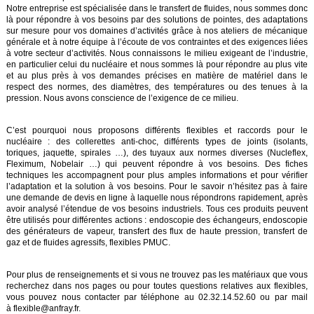
Notre entreprise est spécialisée dans le transfert de fluides, nous sommes donc
là pour répondre à vos besoins par des solutions de pointes, des adaptations
sur mesure pour vos domaines d’activités grâce à nos ateliers de mécanique
générale et à notre équipe à l’écoute de vos contraintes et des exigences liées
à votre secteur d’activités. Nous connaissons le milieu exigeant de l’industrie,
en particulier celui du nucléaire et nous sommes là pour répondre au plus vite
et au plus près à vos demandes précises en matière de matériel dans le
respect des normes, des diamètres, des températures ou des tenues à la
pression. Nous avons conscience de l’exigence de ce milieu.
C’est pourquoi nous proposons différents flexibles et raccords pour le
nucléaire : des collerettes anti-choc, différents types de joints (isolants,
toriques, jaquette, spirales …), des tuyaux aux normes diverses (Nucleflex,
Fleximum, Nobelair …) qui peuvent répondre à vos besoins. Des fiches
techniques les accompagnent pour plus amples informations et pour vérifier
l’adaptation et la solution à vos besoins. Pour le savoir n’hésitez pas à faire
une demande de devis en ligne à laquelle nous répondrons rapidement, après
avoir analysé l’étendue de vos besoins industriels. Tous ces produits peuvent
être utilisés pour différentes actions : endoscopie des échangeurs, endoscopie
des générateurs de vapeur, transfert des flux de haute pression, transfert de
gaz et de fluides agressifs, flexibles PMUC.
Pour plus de renseignements et si vous ne trouvez pas les matériaux que vous
recherchez dans nos pages ou pour toutes questions relatives aux flexibles,
vous pouvez nous contacter par téléphone au 02.32.14.52.60 ou par mail
à
flexible@anfray.fr
.