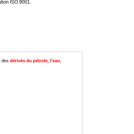
cation ISO 9001.
é des
dérivés du pétrole, l'eau,