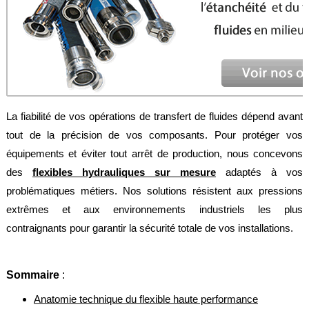
Feuilles
/
Plaques
Tresses
/
Cordons
Découpe
La fiabilité de vos opérations de transfert de fluides dépend avant
de
joint
tout de la précision de vos composants. Pour protéger vos
équipements et éviter tout arrêt de production, nous concevons
Spirale
/
des
flexibles hydrauliques sur mesure
adaptés à vos
Ring
problématiques métiers. Nos solutions résistent aux pressions
Maintenance
extrêmes et aux environnements industriels les plus
contraignants pour garantir la sécurité totale de vos installations.
Services
Découpe
jet
Sommaire
:
d’eau
Anatomie technique du flexible haute performance
Soudure