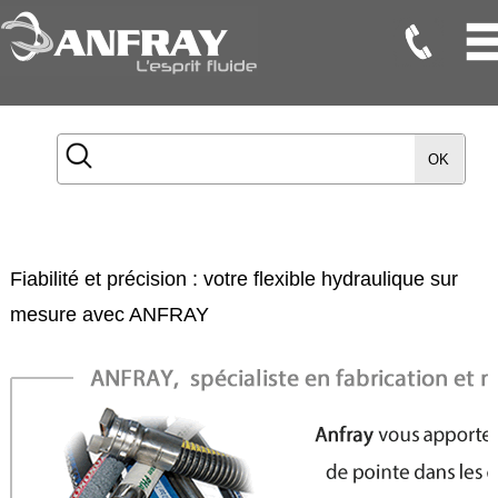
Flexibles
Flexibles
OK
Onduleux
Inox
Flexibles
TMD
Fiabilité et précision : votre flexible hydraulique sur
Gaines
mesure avec ANFRAY
Raccords
Accessoires
Maintenance
Etanchéité