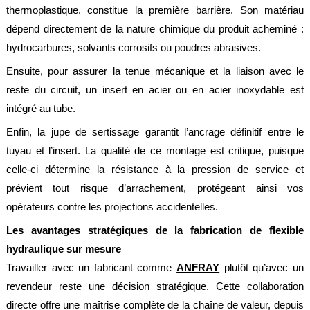
thermoplastique, constitue la première barrière. Son matériau
Brasseries
dépend directement de la nature chimique du produit acheminé :
Véhicules
hydrocarbures, solvants corrosifs ou poudres abrasives.
utilitaires
Ensuite, pour assurer la tenue mécanique et la liaison avec le
Nucléaire
/
reste du circuit, un insert en acier ou en acier inoxydable est
PMUC
intégré au tube.
Viticulture
Enfin, la jupe de sertissage garantit l’ancrage définitif entre le
tuyau et l’insert. La qualité de ce montage est critique, puisque
Chimie
et
celle-ci détermine la résistance à la pression de service et
Pétrochimie
prévient tout risque d’arrachement, protégeant ainsi vos
Cosméto
opérateurs contre les projections accidentelles.
/
Pharma
Les avantages stratégiques de la fabrication de flexible
hydraulique sur mesure
Ferroviaire
Travailler avec un fabricant comme
ANFRAY
plutôt qu’avec un
Maintenance
revendeur reste une décision stratégique. Cette collaboration
La
directe offre une maîtrise complète de la chaîne de valeur, depuis