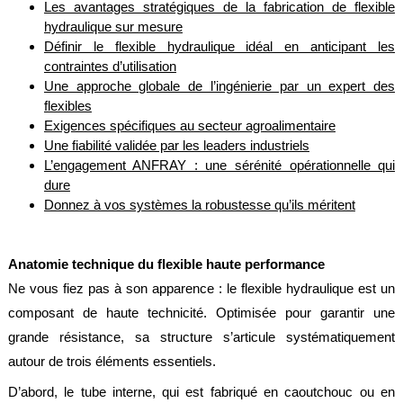
Les avantages stratégiques de la fabrication de flexible
alimentaire
hydraulique sur mesure
IFlex
Définir le flexible hydraulique idéal en anticipant les
panel
contraintes d’utilisation
Une approche globale de l’ingénierie par un expert des
Passeport
flexibles
technique
Exigences spécifiques au secteur agroalimentaire
Bureau
Une fiabilité validée par les leaders industriels
d'étude
L’engagement ANFRAY : une sérénité opérationnelle qui
dure
Analyseur
Donnez à vos systèmes la robustesse qu’ils méritent
de
métaux
Fiches
Anatomie technique du flexible haute performance
métier
Ne vous fiez pas à son apparence : le flexible hydraulique est un
Carrières
composant de haute technicité. Optimisée pour garantir une
et
centrales
grande résistance, sa structure s’articule systématiquement
béton
autour de trois éléments essentiels.
Laiteries
D’abord, le tube interne, qui est fabriqué en caoutchouc ou en