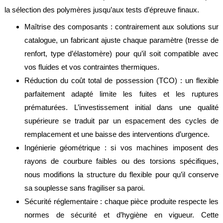
société
la sélection des polymères jusqu’aux tests d’épreuve finaux.
Présentation
Maîtrise des composants : contrairement aux solutions sur
catalogue, un fabricant ajuste chaque paramètre (tresse de
Domaines
d'activité
renfort, type d’élastomère) pour qu’il soit compatible avec
vos fluides et vos contraintes thermiques.
Nos
engagements
Réduction du coût total de possession (TCO) : un flexible
parfaitement adapté limite les fuites et les ruptures
Conditions
générales
prématurées. L’investissement initial dans une qualité
de
vente
supérieure se traduit par un espacement des cycles de
remplacement et une baisse des interventions d’urgence.
Actualités
Ingénierie géométrique : si vos machines imposent des
Bibliothèque
rayons de courbure faibles ou des torsions spécifiques,
Anfray
nous modifions la structure du flexible pour qu’il conserve
Support
sa souplesse sans fragiliser sa paroi.
Sécurité réglementaire : chaque pièce produite respecte les
Tutoriels
techniques
normes de sécurité et d’hygiène en vigueur. Cette