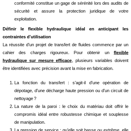
conformité constitue un gage de sérénité lors des audits de
Normes
sécurité et assure la protection juridique de votre
Directives
exploitation.
Définir le flexible hydraulique idéal en anticipant les
Certificats
contraintes d’utilisation
Contacts
La réussite d’un projet de transfert de fluides commence par un
Nous
cahier des charges rigoureux. Pour obtenir un
flexible
contacter
hydraulique sur mesure efficace
, plusieurs variables doivent
Nos
être identifiées avec précision avant la mise en fabrication.
revendeurs
dans
le
La fonction du transfert : s’agit-il d’une opération de
monde
dépotage, d’une décharge haute pression ou d’un circuit de
Devis
nettoyage ?
flexibles
La nature de la paroi : le choix du matériau doit offrir le
Devis
compromis idéal entre robustesse chimique et souplesse
étanchéité
de manipulation.
Mentions
La pression de service : qu’elle soit basse ou extrême, elle