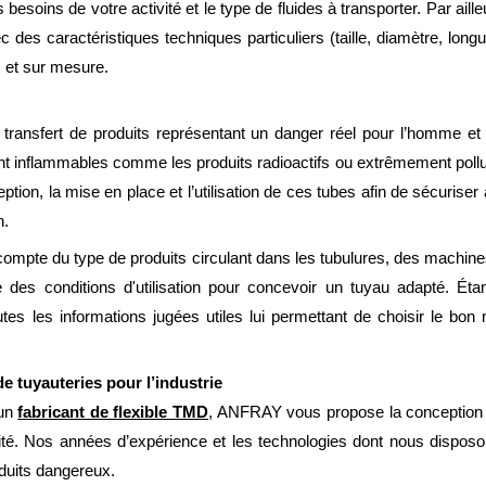
soins de votre activité et le type de fluides à transporter. Par aill
 des caractéristiques techniques particuliers (taille, diamètre, long
, et sur mesure.
ransfert de produits représentant un danger réel pour l’homme et l
ent inflammables comme les produits radioactifs ou extrêmement poll
ception, la mise en place et l’utilisation de ces tubes afin de sécurise
n.
compte du type de produits circulant dans les tubulures, des machines
e des conditions d'utilisation pour concevoir un tuyau adapté. Éta
es les informations jugées utiles lui permettant de choisir le bon
e tuyauteries pour l’industrie
’un
fabricant de flexible TMD
, ANFRAY vous propose la conception 
té. Nos années d’expérience et les technologies dont nous dispos
duits dangereux.