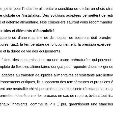
 joints pour l'industrie alimentaire constitue de ce fait un choix stra
 globale de l'installation. Des solutions adaptées permettent de rédu
é et défense alimentaire. Nos conseillers sauront vous recommander l
lexibles et éléments d'étanchéité
terie ou d'une machine de distribution de boissons doit prendre 
udres, gaz), la température de fonctionnement, la pression exercée, 
age et la durée de vie des équipements.
s fuites, des contaminations ou une usure prématurée, qui peuvent 
ète de flexibles alimentaires conçus pour répondre à ces exigence
, adaptés au transfert de liquides alimentaires et résistants aux nettoy
ronnements critiques, ils supportent des températures et pressions él
sent une neutralité chimique totale et une excellente résistance aux ag
permettent de sécuriser les process en cas de rupture, évitant tout ris
tériaux innovants, comme le PTFE pur, garantissent une étanchéit