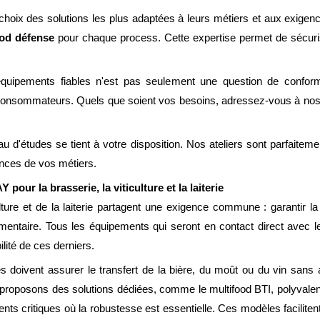
ix des solutions les plus adaptées à leurs métiers et aux exigence
od défense
pour chaque process. Cette expertise permet de sécuriser
équipements fiables n'est pas seulement une question de conformit
 consommateurs. Quels que soient vos besoins, adressez-vous à no
 d'études se tient à votre disposition. Nos ateliers sont parfaitemen
nces de vos métiers.
our la brasserie, la viticulture et la laiterie
lture et de la laiterie partagent une exigence commune : garantir la 
imentaire. Tous les équipements qui seront en contact direct avec le
lité de ces derniers.
s doivent assurer le transfert de la bière, du moût ou du vin sans a
roposons des solutions dédiées, comme le multifood BTI, polyvalent 
ts critiques où la robustesse est essentielle. Ces modèles facilitent