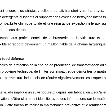
ont encore plus strictes : collecte du lait, transfert vers les cuve
 aux détergents puissants et supporter des cycles de nettoyage intens
mpatibilité chimique totale et une résistance exceptionnelle aux a
ess en cas de rupture.
ons aux professionnels de la brasserie, de la viticulture et de la
ible et raccord deviennent un maillon fiable de la chaîne hygiénique p
la food défense
ratégies de protection de la chaîne de production, de transformation ou d
'un problème technique, de limiter son impact et de démontrer la maît
ts permet aux industriels de réduire significativement les risques san
rie, elle implique un suivi rigoureux depuis leur fabrication jusqu'à leur 
ions d'être clairement identifié, avec des informations sur le matéri
tion. Cette traçabilité facilite la maintenance préventive et le remplac