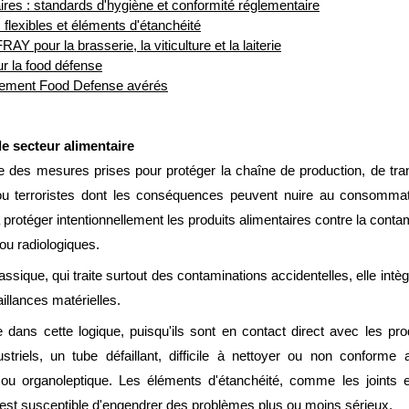
aires : standards d'hygiène et conformité réglementaire
s flexibles et éléments d'étanchéité
Y pour la brasserie, la viticulture et la laiterie
ur la food défense
gement Food Defense avérés
e secteur alimentaire
 des mesures prises pour protéger la chaîne de production, de tran
 ou terroristes dont les conséquences peuvent nuire au consommat
protéger intentionnellement les produits alimentaires contre la contami
ou radiologiques.
lassique, qui traite surtout des contaminations accidentelles, elle intè
aillances matérielles.
e dans cette logique, puisqu'ils sont en contact direct avec les p
striels, un tube défaillant, difficile à nettoyer ou non conform
 ou organoleptique. Les éléments d'étanchéité, comme les joints e
e est susceptible d'engendrer des problèmes plus ou moins sérieux.