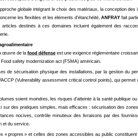
proche globale intégrant le choix des matériaux, la conception des in
concerne les flexibles et les éléments d'étanchéité,
ANFRAY
fait par
s articles destinés à ces domaines incluent également des raccord
erie.
 agroalimentaire
en œuvre de la
food défense
est une exigence réglementaire croissa
le Food safety modernization act (FSMA) américain.
s de sécurisation physique des installations, par la gestion du perso
P (Vulnerability assessment critical control points), qui permet d'id
mes soient moindres, les risques d'atteinte à la santé publique ou
i sur des pratiques simples, mais efficaces : sécurisation des zon
stances nocives, contrôle minutieux des livraisons par des fournis
on et du service.
ones « propres » et celles des zones accessibles au public constituent