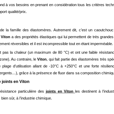
 à vos besoins en prenant en considération tous les critères techniqu
ort qualité/prix.
e de la famille des élastomères. Autrement dit, c’est un caoutchou
e
Viton
a des propriétés élastiques qui lui permettent de très grande
rement réversibles et il est incompressible tout en étant imperméable.
 pas la chaleur (un maximum de 80 °C) et ont une faible résistance
one). Au contraire, le
Viton
, qui fait partie des élastomères très sp
plage d’utilisation allant de -10°C à +250°C et une forte résilien
tergents…), grâce à la présence de fluor dans sa composition chimiq
e joints en Viton
ésistance particulière des
joints en Viton
les destinent à l’indu
 bien sûr, à l’industrie chimique.