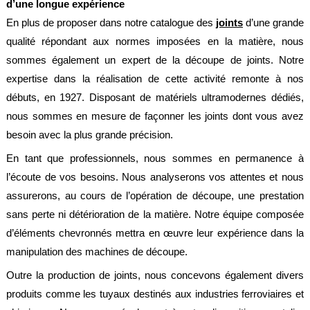
d’une longue expérience
Normes
En plus de proposer dans notre catalogue des
joints
d’une grande
Directives
qualité répondant aux normes imposées en la matière, nous
sommes également un expert de la découpe de joints. Notre
Certificats
expertise dans la réalisation de cette activité remonte à nos
Contacts
débuts, en 1927. Disposant de matériels ultramodernes dédiés,
nous sommes en mesure de façonner les joints dont vous avez
Nous
contacter
besoin avec la plus grande précision.
Nos
En tant que professionnels, nous sommes en permanence à
revendeurs
l’écoute de vos besoins. Nous analyserons vos attentes et nous
dans
le
assurerons, au cours de l’opération de découpe, une prestation
monde
sans perte ni détérioration de la matière. Notre équipe composée
Devis
d’éléments chevronnés mettra en œuvre leur expérience dans la
flexibles
manipulation des machines de découpe.
Devis
Outre la production de joints, nous concevons également divers
étanchéité
produits comme les tuyaux destinés aux industries ferroviaires et
Mentions