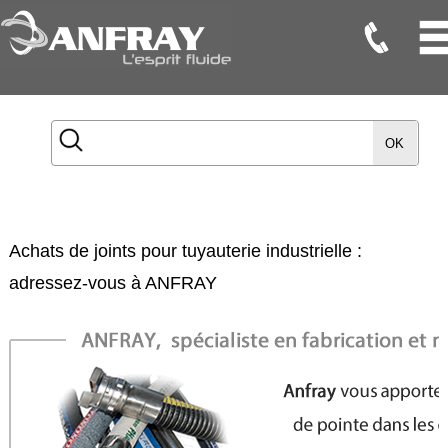
Flexibles
Flexibles
OK
Onduleux
Inox
Flexibles
TMD
Achats de joints pour tuyauterie industrielle :
Gaines
adressez-vous à ANFRAY
Raccords
Accessoires
Maintenance
Etanchéité