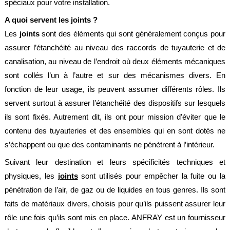
spéciaux pour votre installation.
alimentaire
A quoi servent les joints ?
IFlex
Les
panel
joints
sont des éléments qui sont généralement conçus pour
assurer l’étanchéité au niveau des raccords de tuyauterie et de
Passeport
canalisation, au niveau de l’endroit où deux éléments mécaniques
technique
sont collés l’un à l’autre et sur des mécanismes divers. En
Bureau
fonction de leur usage, ils peuvent assumer différents rôles. Ils
d'étude
servent surtout à assurer l’étanchéité des dispositifs sur lesquels
Analyseur
ils sont fixés. Autrement dit, ils ont pour mission d’éviter que le
de
métaux
contenu des tuyauteries et des ensembles qui en sont dotés ne
Fiches
s’échappent ou que des contaminants ne pénètrent à l’intérieur.
métier
Suivant leur destination et leurs spécificités techniques et
Carrières
physiques, les
joints
sont utilisés pour empêcher la fuite ou la
et
pénétration de l’air, de gaz ou de liquides en tous genres. Ils sont
centrales
béton
faits de matériaux divers, choisis pour qu’ils puissent assurer leur
rôle une fois qu’ils sont mis en place. ANFRAY est un fournisseur
Laiteries