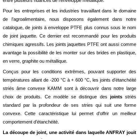
entre plusieurs nuances de l’enveloppe métallique.
société
Pour les entreprises et les industries travaillant dans le domaine
Présentation
de l’agroalimentaire, nous disposons également dans notre
Domaines
catalogue, de joints à enveloppe PTFE plus connus sous le nom
d'activité
de joint jaquette. Ce dernier est recommandé pour les produits
chimiques agressifs. Les joints jaquettes PTFE ont aussi comme
Nos
engagements
avantage la possibilité de les monter sur des brides en plastique,
en verre, graphite ou métallique.
Conditions
générales
de
Conçus pour les conditions extrêmes, pouvant supporter des
vente
températures allant de -200 °C à + 600 °C, les joints d’étanchéité
Actualités
striés âme convexe KAMM sont à découvrir dans notre large
choix de produits. Ce modèle se distingue des
joints
striés
Bibliothèque
Anfray
standard par la profondeur de ses stries qui suit une forme
convexe. Cette caractéristique lui permet d’offrir un meilleur
Support
comportement d’étanchéité.
Tutoriels
La découpe de joint, une activité dans laquelle ANFRAY jouit
techniques