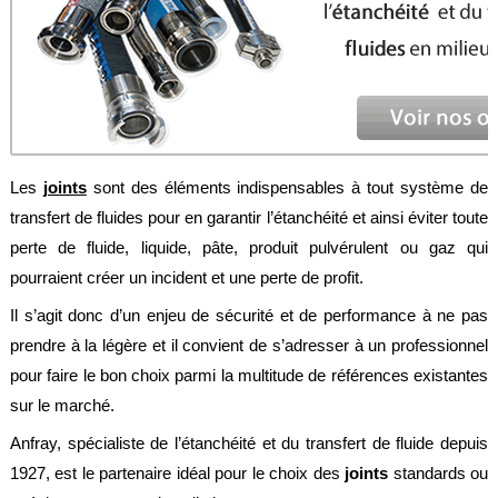
Feuilles
/
Plaques
Tresses
/
Cordons
Découpe
Les
joints
sont des éléments indispensables à tout système de
de
joint
transfert de fluides pour en garantir l’étanchéité et ainsi éviter toute
perte de fluide, liquide, pâte, produit pulvérulent ou gaz qui
Spirale
/
pourraient créer un incident et une perte de profit.
Ring
Il s’agit donc d’un enjeu de sécurité et de performance à ne pas
Maintenance
prendre à la légère et il convient de s’adresser à un professionnel
Services
pour faire le bon choix parmi la multitude de références existantes
sur le marché.
Découpe
jet
Anfray, spécialiste de l’étanchéité et du transfert de fluide depuis
d’eau
1927, est le partenaire idéal pour le choix des
joints
standards ou
Soudure