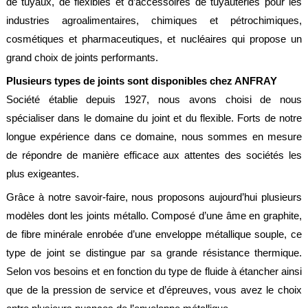
de tuyaux, de flexibles et d’accessoires de tuyauteries pour les
Brasseries
industries agroalimentaires, chimiques et pétrochimiques,
cosmétiques et pharmaceutiques, et nucléaires qui propose un
Véhicules
utilitaires
grand choix de joints performants.
Nucléaire
Plusieurs types de joints sont disponibles chez ANFRAY
/
PMUC
Société établie depuis 1927, nous avons choisi de nous
spécialiser dans le domaine du joint et du flexible. Forts de notre
Viticulture
longue expérience dans ce domaine, nous sommes en mesure
Chimie
de répondre de manière efficace aux attentes des sociétés les
et
Pétrochimie
plus exigeantes.
Grâce à notre savoir-faire, nous proposons aujourd’hui plusieurs
Cosméto
/
modèles dont les joints métallo. Composé d’une âme en graphite,
Pharma
de fibre minérale enrobée d’une enveloppe métallique souple, ce
Ferroviaire
type de joint se distingue par sa grande résistance thermique.
Selon vos besoins et en fonction du type de fluide à étancher ainsi
Maintenance
que de la pression de service et d’épreuves, vous avez le choix
La