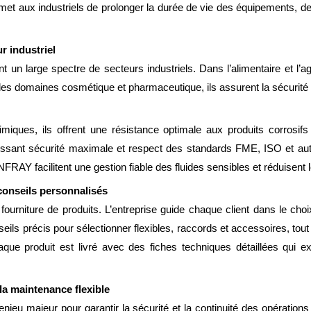
t aux industriels de prolonger la durée de vie des équipements, de ré
r industriel
n large spectre de secteurs industriels. Dans l’alimentaire et l’agr
ns les domaines cosmétique et pharmaceutique, ils assurent la sécurité
imiques, ils offrent une résistance optimale aux produits corrosif
tissant sécurité maximale et respect des standards FME, ISO et aut
FRAY facilitent une gestion fiable des fluides sensibles et réduisent
onseils personnalisés
ourniture de produits. L’entreprise guide chaque client dans le cho
eils précis pour sélectionner flexibles, raccords et accessoires, tou
ue produit est livré avec des fiches techniques détaillées qui exp
la maintenance flexible
njeu majeur pour garantir la sécurité et la continuité des opération