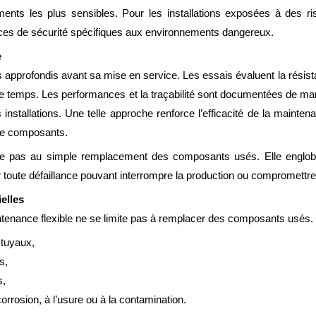
ents les plus sensibles. Pour les installations exposées à des risq
ces de sécurité spécifiques aux environnements dangereux.
e
s approfondis avant sa mise en service. Les essais évaluent la résis
ns le temps. Les performances et la traçabilité sont documentées de 
nstallations. Une telle approche renforce l’efficacité de la maintena
e de composants.
e pas au simple remplacement des composants usés. Elle englobe 
nir toute défaillance pouvant interrompre la production ou compromettre
elles
enance flexible ne se limite pas à remplacer des composants usés. 
t tuyaux,
s,
s,
corrosion, à l’usure ou à la contamination.