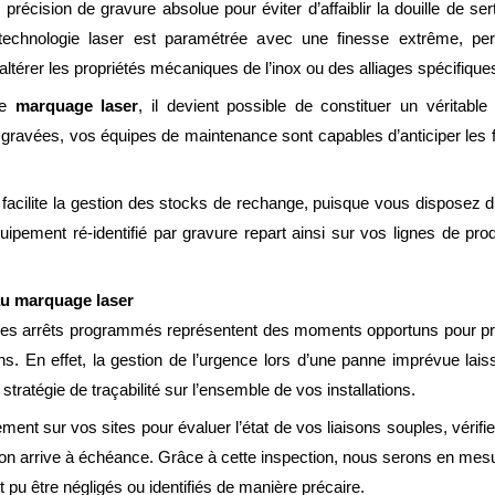
récision de gravure absolue pour éviter d’affaiblir la douille de s
 technologie laser est paramétrée avec une finesse extrême, pe
térer les propriétés mécaniques de l’inox ou des alliages spécifique
le
marquage laser
, il devient possible de constituer un véritable
 gravées, vos équipes de maintenance sont capables d’anticiper les 
 facilite la gestion des stocks de rechange, puisque vous disposez d’un
ipement ré-identifié par gravure repart ainsi sur vos lignes de pr
au marquage laser
les arrêts programmés représentent des moments opportuns pour proc
ons. En effet, la gestion de l’urgence lors d’une panne imprévue lais
 stratégie de traçabilité sur l’ensemble de vos installations.
nt sur vos sites pour évaluer l’état de vos liaisons souples, vérifier l
cation arrive à échéance. Grâce à cette inspection, nous serons en me
 pu être négligés ou identifiés de manière précaire.