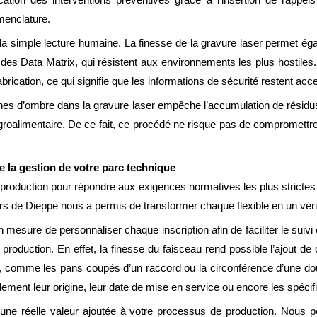
omenclature.
a simple lecture humaine. La finesse de la gravure laser permet égal
s Data Matrix, qui résistent aux environnements les plus hostiles
abrication, ce qui signifie que les informations de sécurité restent acce
ones d’ombre dans la gravure laser empêche l’accumulation de résidus
groalimentaire. De ce fait, ce procédé ne risque pas de compromettre
e la gestion de votre parc technique
roduction pour répondre aux exigences normatives les plus strictes d
rs de Dieppe nous a permis de transformer chaque flexible en un véri
esure de personnaliser chaque inscription afin de faciliter le suivi o
production. En effet, la finesse du faisceau rend possible l’ajout 
es, comme les pans coupés d’un raccord ou la circonférence d’une dou
idement leur origine, leur date de mise en service ou encore les spéci
te une réelle valeur ajoutée à votre processus de production. Nous