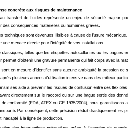
nse concrète aux risques de maintenance
au transfert de fluides représente un enjeu de sécurité majeur pou
aîner des conséquences matérielles ou humaines graves.
iques techniques sont devenues illisibles à cause de l’usure mécanique
une menace directe pour l’intégrité de vos installations.
lassiques, telles que les étiquettes autocollantes ou les bagues en 
r
permet d’obtenir une gravure permanente qui fait corps avec la mat
 sont en mesure d’identifier sans aucune ambiguïté la pression de s
près plusieurs années d’utilisation intensive dans des milieux particu
ransmises aide à prévenir les risques de confusion entre des flexible
ravant directement sur le raccord ou sur une bague sertie des donn
de conformité (FDA, ATEX ou CE 1935/2004), nous garantissons aux
transporté. Par conséquent, cette précision réduit drastiquement les 
nt inadapté à la ligne de production.
ification des interventions préventives grâce à l’insertion de rappe