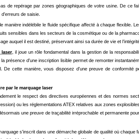
as de repérage par zones géographiques de votre usine. De ce fait,
 d’erreurs de saisie.
manière indélébile le fluide spécifique affecté à chaque flexible. L
duits sensibles dans les secteurs de la cosmétique ou de la pharmacol
ge auquel il est destiné, préservant ainsi sa durée de vie et l’intégr
laser
, il joue un rôle fondamental dans la gestion de la responsabil
 la présence d’une inscription lisible permet de remonter instantanéme
ial. De cette manière, vous disposez d’une preuve de conformité p
re par le marquage laser
ndement le respect des directives européennes et des normes sector
sion) ou les réglementations ATEX relatives aux zones explosibles. Il
t désormais une preuve de traçabilité irréprochable et permanente pou
rquage s’inscrit dans une démarche globale de qualité où chaque fa