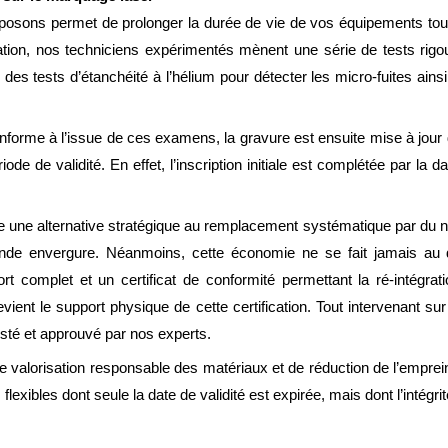
oposons permet de prolonger la durée de vie de vos équipements tou
tation, nos techniciens expérimentés mènent une série de tests rigo
, des tests d’étanchéité à l’hélium pour détecter les micro-fuites ai
conforme à l’issue de ces examens, la gravure est ensuite mise à jour
iode de validité. En effet, l’inscription initiale est complétée par la
ue une alternative stratégique au remplacement systématique par du 
ande envergure. Néanmoins, cette économie ne se fait jamais au 
rt complet et un certificat de conformité permettant la ré-intégr
evient le support physique de cette certification. Tout intervenant sur 
testé et approuvé par nos experts.
e valorisation responsable des matériaux et de réduction de l’emprein
lexibles dont seule la date de validité est expirée, mais dont l’intégri