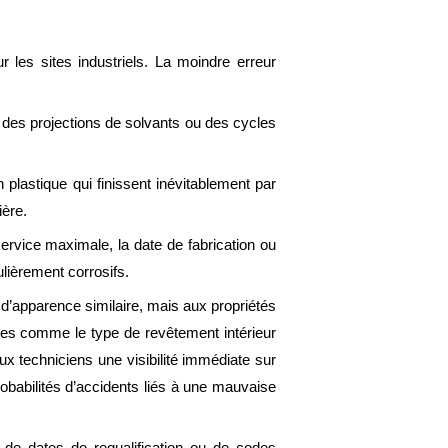
r les sites industriels. La moindre erreur
, des projections de solvants ou des cycles
plastique qui finissent inévitablement par
ière.
ervice maximale, la date de fabrication ou
lièrement corrosifs.
s d’apparence similaire, mais aux propriétés
ées comme le type de revêtement intérieur
 techniciens une visibilité immédiate sur
probabilités d’accidents liés à une mauvaise
ls de dates de requalification ou de codes