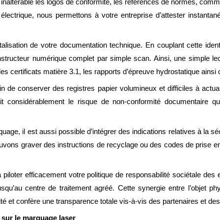
 inaltérable les logos de conformité, les références de normes, com
 électrique, nous permettons à votre entreprise d’attester instanta
alisation de votre documentation technique. En couplant cette iden
structeur numérique complet par simple scan. Ainsi, une simple l
 certificats matière 3.1, les rapports d’épreuve hydrostatique ainsi 
n de conserver des registres papier volumineux et difficiles à actua
duit considérablement le risque de non-conformité documentaire qui 
uage, il est aussi possible d’intégrer des indications relatives à la s
uvons graver des instructions de recyclage ou des codes de prise en
iloter efficacement votre politique de responsabilité sociétale des 
usqu’au centre de traitement agréé. Cette synergie entre l’objet p
té et confère une transparence totale vis-à-vis des partenaires et des 
e sur le marquage laser