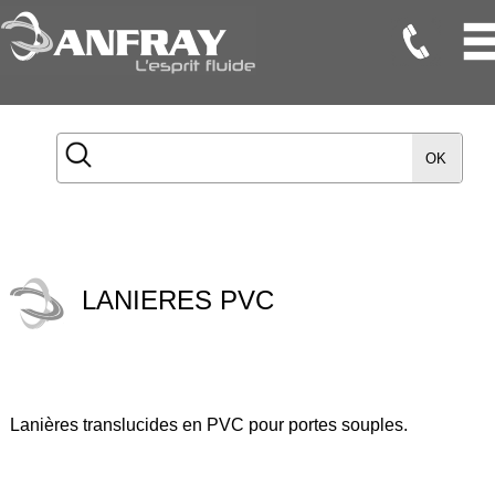
Flexibles
Flexibles
OK
Onduleux
Inox
Flexibles
TMD
LANIERES PVC
Gaines
Raccords
Accessoires
Lanières translucides en PVC pour portes souples.
Maintenance
Etanchéité