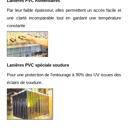
Lanières PVC Alimentaires
alimentaire
Par leur faible épaisseur, elles permettent un accès facile et
IFlex
une clarté incomparable tout en gardant une température
panel
constante
Passeport
technique
Bureau
d'étude
Analyseur
Lanières PVC spéciale soudure
de
métaux
Pour une protection de l'entourage à 90% des UV issues des
Fiches
éclairs de soudure.
métier
Carrières
et
centrales
béton
Laiteries