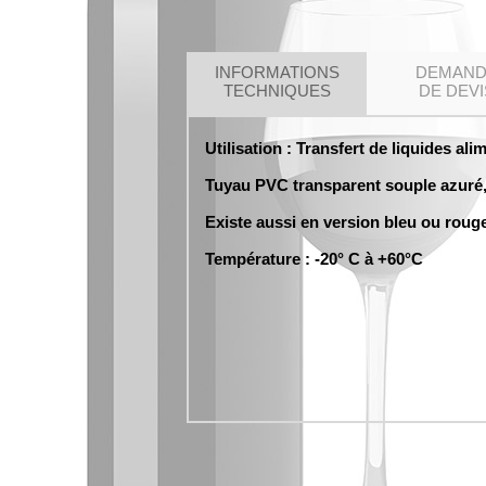
INFORMATIONS
DEMAN
TECHNIQUES
DE DEVI
Utilisation : Transfert de liquides ali
Tuyau PVC transparent souple azuré, 
Existe aussi en version bleu ou rouge
Température : -20° C à +60°C