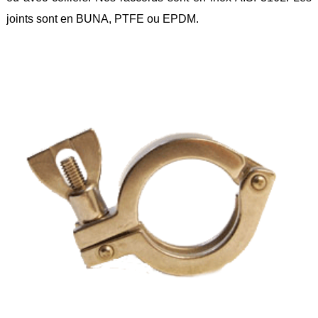
Feuilles
joints sont en BUNA, PTFE ou EPDM.
/
Plaques
Tresses
/
Cordons
Découpe
de
joint
Spirale
/
Ring
Maintenance
Services
Découpe
jet
d’eau
Soudure