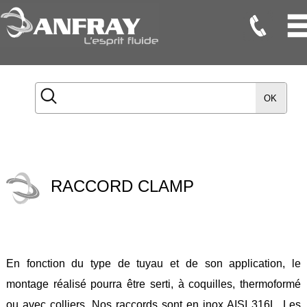
Flexibles
Flexibles
OK
Onduleux
Inox
Flexibles
TMD
RACCORD CLAMP
Gaines
Raccords
Accessoires
En fonction du type de tuyau et de son application, le
Maintenance
montage réalisé pourra être serti, à coquilles, thermoformé
Etanchéité
ou avec colliers. Nos raccords sont en inox AISI 316L. Les