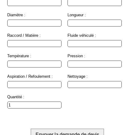
société
Présentation
Diamètre :
Longueur :
Domaines
d'activité
Raccord / Matière :
Fluide véhiculé :
Nos
engagements
Température :
Pression :
Conditions
générales
de
vente
Aspiration / Refoulement :
Nettoyage :
Actualités
Quantité :
Bibliothèque
Anfray
Support
Tutoriels
techniques