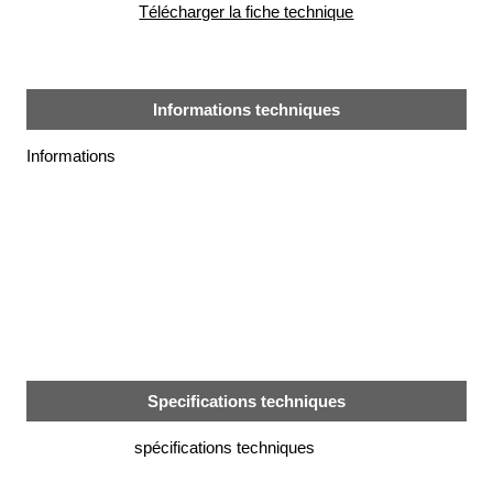
Télécharger la fiche technique
alimentaire
IFlex
panel
Informations techniques
Passeport
technique
Informations
Bureau
d'étude
Analyseur
de
métaux
Fiches
métier
Carrières
et
Specifications techniques
centrales
béton
spécifications techniques
Laiteries