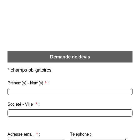
Brasseries
Véhicules
utilitaires
Nucléaire
/
PMUC
Demande de devis
Viticulture
Chimie
*
champs obligatoires
et
Pétrochimie
Prénom(s) - Nom(s)
*
:
Cosméto
/
Pharma
Société - Ville
*
:
Ferroviaire
Maintenance
Adresse email
*
:
Téléphone :
La