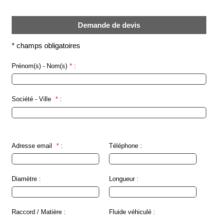
Brasseries
Demande de devis
Véhicules
utilitaires
*
champs obligatoires
Nucléaire
/
Prénom(s) - Nom(s)
*
:
PMUC
Viticulture
Société - Ville
*
:
Chimie
et
Pétrochimie
Cosméto
Adresse email
*
:
Téléphone :
/
Pharma
Ferroviaire
Diamètre :
Longueur :
Maintenance
Raccord / Matière :
Fluide véhiculé :
La