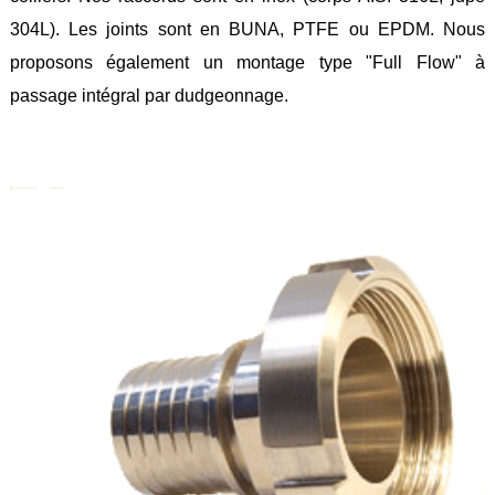
Feuilles
304L). Les joints sont en BUNA, PTFE ou EPDM. Nous
/
Plaques
proposons également un montage type "Full Flow" à
passage intégral par dudgeonnage.
Tresses
/
Cordons
Découpe
de
joint
Spirale
/
Ring
Maintenance
Services
Découpe
jet
d’eau
Soudure