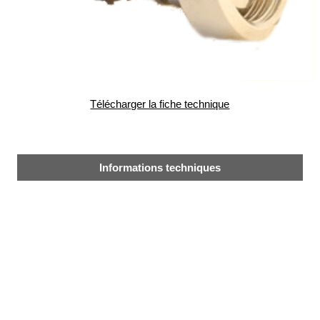
alimentaire
IFlex
panel
Passeport
technique
Télécharger la fiche technique
Bureau
d'étude
Analyseur
de
Informations techniques
métaux
Fiches
métier
Carrières
et
centrales
béton
Laiteries