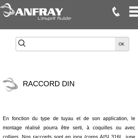
Flexibles
Flexibles
OK
Onduleux
Inox
Flexibles
TMD
RACCORD DIN
Gaines
Raccords
Accessoires
En fonction du type de tuyau et de son application, le
Maintenance
montage réalisé pourra être serti, à coquilles ou avec
Etanchéité
colliers. Nos raccords sont en inox (corps AISI 316L, jupe