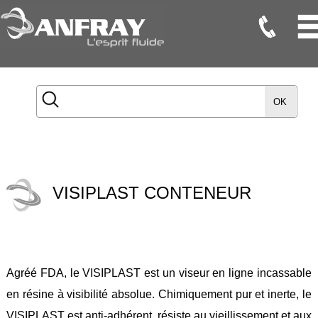
Flexibles
Flexibles
OK
Onduleux
Inox
Flexibles
TMD
VISIPLAST CONTENEUR
Gaines
Raccords
Accessoires
Agréé FDA, le VISIPLAST est un viseur en ligne incassable
Maintenance
en résine à visibilité absolue. Chimiquement pur et inerte, le
Etanchéité
VISIPLAST est anti-adhérent, résiste au vieillissement et aux