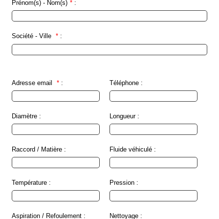
Prénom(s) - Nom(s)
*
:
Brasseries
Véhicules
utilitaires
Société - Ville
*
:
Nucléaire
/
PMUC
Adresse email
*
:
Téléphone :
Viticulture
Chimie
et
Diamètre :
Longueur :
Pétrochimie
Cosméto
/
Raccord / Matière :
Fluide véhiculé :
Pharma
Ferroviaire
Température :
Pression :
Maintenance
La
Aspiration / Refoulement :
Nettoyage :