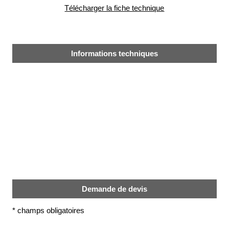
alimentaire
Télécharger la fiche technique
IFlex
panel
Informations techniques
Passeport
technique
Bureau
d'étude
Analyseur
de
métaux
Fiches
métier
Carrières
et
centrales
Demande de devis
béton
*
champs obligatoires
Laiteries