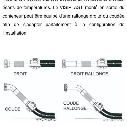
Feuilles
écarts de températures. Le VISIPLAST monté en sortie du
/
Plaques
conteneur peut être équipé d'une rallonge droite ou coudée
afin de s'adapter parfaitement à la configuration de
Tresses
/
l'installation.
Cordons
Découpe
de
joint
Spirale
/
Ring
Maintenance
Services
Découpe
jet
d’eau
Soudure