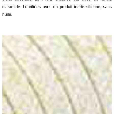
Feuilles
d'aramide. Lubrifiées avec un produit inerte silicone, sans
/
Plaques
huile.
Tresses
/
Cordons
Découpe
de
joint
Spirale
/
Ring
Maintenance
Services
Découpe
jet
d’eau
Soudure