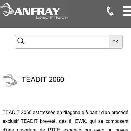
Flexibles
Flexibles
OK
Onduleux
Inox
Flexibles
TMD
TEADIT 2060
Gaines
Raccords
Accessoires
TEADIT 2060 est tressée en diagonale à partir d'un procédé
Maintenance
exclusif TEADIT breveté, des fil EWK, qui se composent
Etanchéité
d'une ouverture de PTFE expansé pur avec un noyau