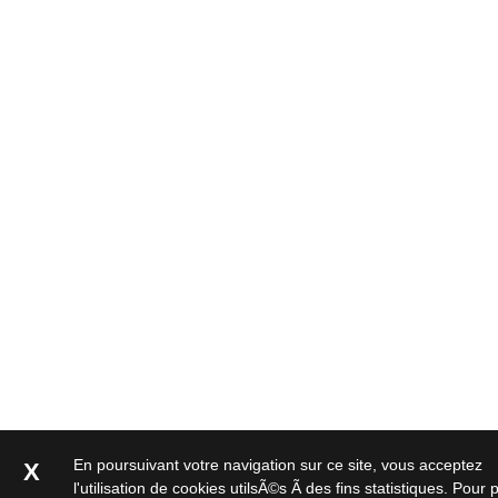
Brasseries
Véhicules
utilitaires
Nucléaire
/
PMUC
Viticulture
Chimie
et
Pétrochimie
Cosméto
/
Pharma
Ferroviaire
Maintenance
En poursuivant votre navigation sur ce site, vous acceptez
X
La
l'utilisation de cookies utilsÃ©s Ã des fins statistiques. Pour 