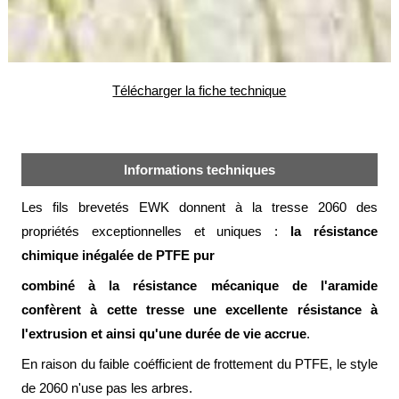
alimentaire
IFlex
panel
Télécharger la fiche technique
Passeport
technique
Bureau
d'étude
Informations techniques
Analyseur
de
Les fils brevetés EWK donnent à la tresse 2060 des
métaux
propriétés exceptionnelles et uniques :
la résistance
Fiches
chimique inégalée de PTFE pur
métier
combiné à la résistance mécanique de l'aramide
Carrières
confèrent à cette tresse une excellente résistance à
et
centrales
l'extrusion et ainsi qu'une durée de vie accrue
.
béton
En raison du faible coéfficient de frottement du PTFE, le style
Laiteries
de 2060 n'use pas les arbres.