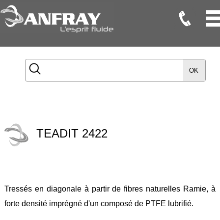
Flexibles
Flexibles
OK
Onduleux
Inox
Flexibles
TMD
TEADIT 2422
Gaines
Raccords
Accessoires
Tressés en diagonale à partir de fibres naturelles Ramie, à
Maintenance
forte densité imprégné d'un composé de PTFE lubrifié.
Etanchéité