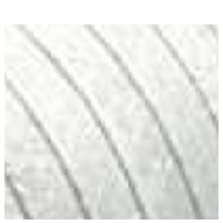
Feuilles
/
Plaques
Tresses
/
Cordons
Découpe
de
joint
Spirale
/
Ring
Maintenance
Services
Découpe
jet
d’eau
Soudure