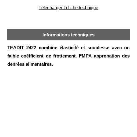
alimentaire
Télécharger la fiche technique
IFlex
panel
Passeport
Informations techniques
technique
TEADIT 2422 combine élasticité et souplesse avec un
Bureau
d'étude
faible coéfficient de frottement. FMPA approbation des
denrées alimentaires.
Analyseur
de
métaux
Fiches
métier
Carrières
et
centrales
béton
Laiteries