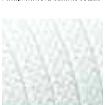
Feuilles
/
Plaques
Tresses
/
Cordons
Découpe
de
joint
Spirale
/
Ring
Maintenance
Services
Découpe
jet
d’eau
Soudure