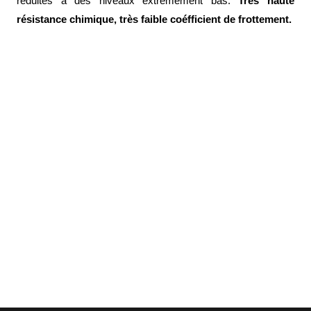
réduites à des niveaux extrêmement bas.
Très haute
Brasseries
résistance chimique, très faible coéfficient de frottement.
Véhicules
utilitaires
Nucléaire
/
PMUC
Viticulture
Chimie
et
Pétrochimie
Cosméto
/
Pharma
Ferroviaire
Maintenance
La