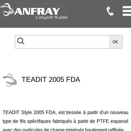
Flexibles
Flexibles
OK
Onduleux
Inox
Flexibles
TMD
TEADIT 2005 FDA
Gaines
Raccords
Accessoires
TEADIT Style 2005 FDA, est tressée à partir d'un nouveau
Maintenance
type de fils spécifiques fabriqués à partir de PTFE expansé
Etanchéité
avec des particules de charge minérale hautement raffinée.