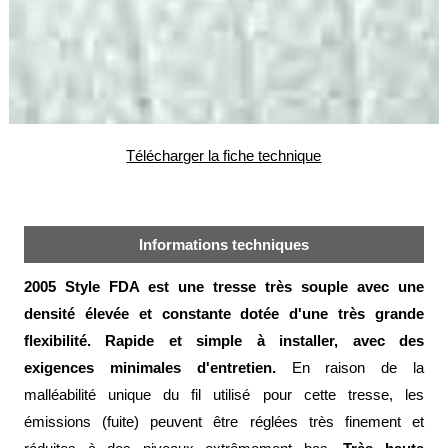
alimentaire
IFlex
panel
Passeport
technique
Télécharger la fiche technique
Bureau
d'étude
Analyseur
de
Informations techniques
métaux
Fiches
2005 Style FDA est une tresse très souple avec une
métier
densité élevée et constante dotée d'une très grande
Carrières
flexibilité. Rapide et simple à installer, avec des
et
exigences minimales d'entretien.
En raison de la
centrales
béton
malléabilité unique du fil utilisé pour cette tresse, les
émissions (fuite) peuvent être réglées très finement et
Laiteries