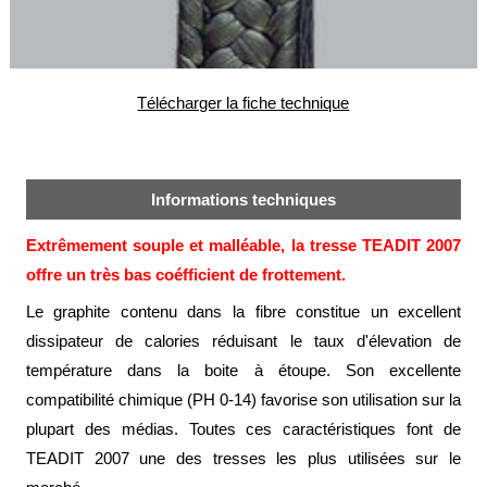
alimentaire
IFlex
panel
Télécharger la fiche technique
Passeport
technique
Bureau
d'étude
Informations techniques
Analyseur
Extrêmement souple et malléable, la tresse TEADIT 2007
de
métaux
offre un très bas coéfficient de frottement.
Fiches
Le graphite contenu dans la fibre constitue un excellent
métier
dissipateur de calories réduisant le taux d'élevation de
Carrières
température dans la boite à étoupe. Son excellente
et
compatibilité chimique (PH 0-14) favorise son utilisation sur la
centrales
béton
plupart des médias. Toutes ces caractéristiques font de
TEADIT 2007 une des tresses les plus utilisées sur le
Laiteries