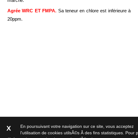
marché.
Brasseries
Agrée WRC ET FMPA.
Sa teneur en chlore est inférieure à
Véhicules
20ppm.
utilitaires
Nucléaire
/
PMUC
Viticulture
Chimie
et
Pétrochimie
Cosméto
/
Pharma
Ferroviaire
Maintenance
En poursuivant votre navigation sur ce site, vous acceptez
X
l'utilisation de cookies utilsÃ©s Ã des fins statistiques. Pour 
La