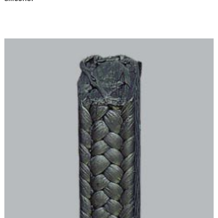
Feuilles
/
Plaques
Tresses
/
Cordons
Découpe
de
joint
Spirale
/
Ring
Maintenance
Services
Découpe
jet
d’eau
Soudure