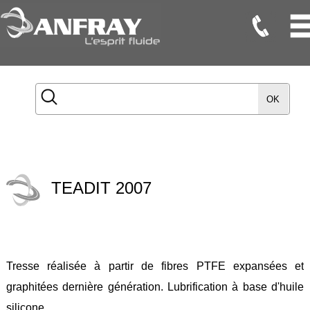
Flexibles
Flexibles
OK
Onduleux
Inox
Flexibles
TMD
TEADIT 2007
Gaines
Raccords
Accessoires
Tresse réalisée à partir de fibres PTFE expansées et
Maintenance
graphitées dernière génération. Lubrification à base d'huile
Etanchéité
silicone.