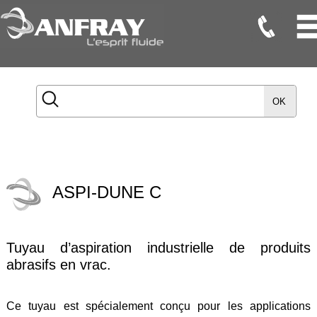
Flexibles
Flexibles
OK
Onduleux
Inox
Flexibles
TMD
ASPI-DUNE C
Gaines
Raccords
Tuyau d’aspiration industrielle de produits
Accessoires
abrasifs en vrac.
Maintenance
Etanchéité
Ce tuyau est spécialement conçu pour les applications