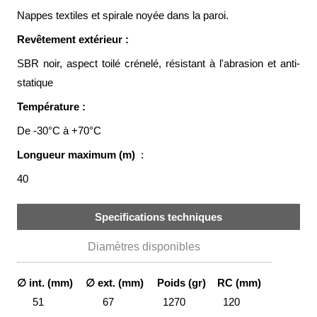
Brasseries
Nappes textiles et spirale noyée dans la paroi.
Revêtement extérieur :
Véhicules
utilitaires
SBR noir, aspect toilé crénelé, résistant à l'abrasion et anti-
Nucléaire
statique
/
PMUC
Température :
Viticulture
De -30°C à +70°C
Longueur maximum (m)
:
Chimie
et
Pétrochimie
40
Cosméto
Specifications techniques
/
Pharma
Diamètres disponibles
Ferroviaire
∅ int. (mm)
∅ ext. (mm)
Poids (gr)
RC (mm)
Maintenance
51
67
1270
120
La