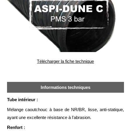
alimentaire
IFlex
panel
Passeport
technique
Bureau
d'étude
Télécharger la fiche technique
Analyseur
de
métaux
Fiches
Informations techniques
métier
Carrières
Tube intérieur :
et
centrales
Mélange caoutchouc à base de NR/BR, lisse, anti-statique,
béton
ayant une excellente résistance à l'abrasion.
Laiteries
Renfort :