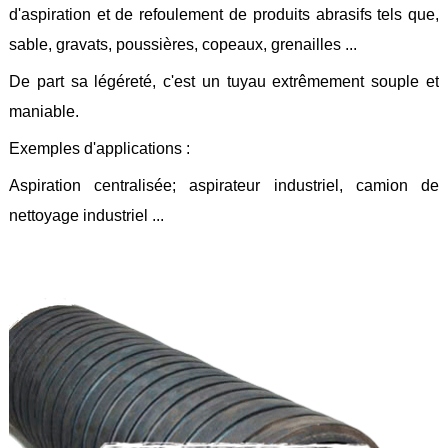
d'aspiration et de refoulement de produits abrasifs tels que,
Feuilles
/
sable, gravats, poussières, copeaux, grenailles ...
Plaques
De part sa légéreté, c'est un tuyau extrêmement souple et
Tresses
/
maniable.
Cordons
Exemples d'applications :
Découpe
de
Aspiration centralisée; aspirateur industriel, camion de
joint
nettoyage industriel ...
Spirale
/
Ring
Maintenance
Services
Découpe
jet
d’eau
Soudure