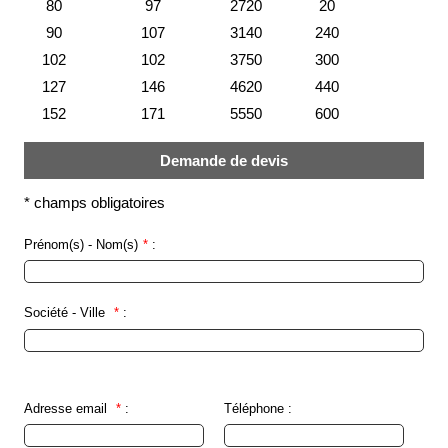
80
97
2720
20
société
90
107
3140
240
Présentation
102
102
3750
300
127
146
4620
440
Domaines
d'activité
152
171
5550
600
Nos
engagements
Demande de devis
Conditions
*
champs obligatoires
générales
de
vente
Prénom(s) - Nom(s)
*
:
Actualités
Société - Ville
*
:
Bibliothèque
Anfray
Support
Adresse email
*
:
Téléphone :
Tutoriels
techniques