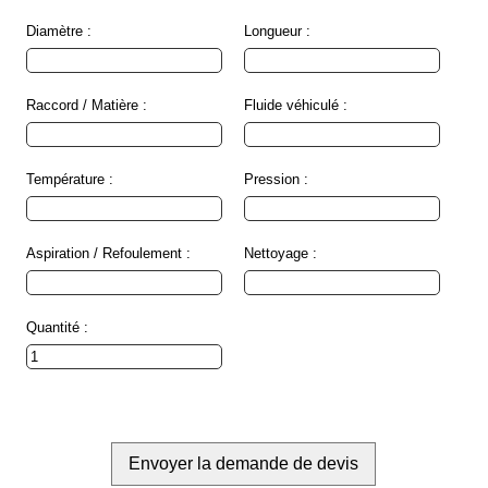
Normes
Diamètre :
Longueur :
Directives
Raccord / Matière :
Fluide véhiculé :
Certificats
Contacts
Température :
Pression :
Nous
contacter
Nos
Aspiration / Refoulement :
Nettoyage :
revendeurs
dans
le
monde
Quantité :
Devis
flexibles
Devis
étanchéité
Mentions