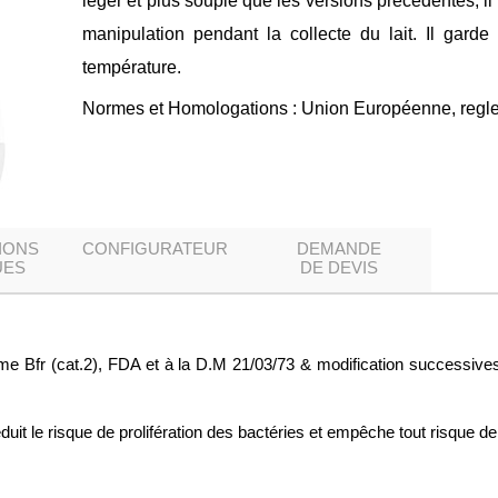
léger et plus souple que les versions précédentes, il 
manipulation pendant la collecte du lait. Il gard
température.
Normes et Homologations : Union Européenne, regl
IONS
CONFIGURATEUR
DEMANDE
UES
DE DEVIS
 Bfr (cat.2), FDA et à la D.M 21/03/73 & modification successives
éduit le risque de prolifération des bactéries et empêche tout risque d