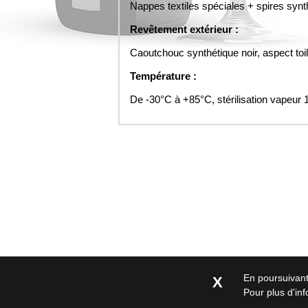
Nappes textiles spéciales + spires synt
Revêtement extérieur :
Caoutchouc synthétique noir, aspect toil
Température :
De -30°C à +85°C, stérilisation vapeu
En poursuivant 
X
Pour plus d'in