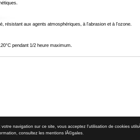
hétiques.
é, résistant aux agents atmosphériques, à l'abrasion et à l'ozone.
r 120°C pendant 1/2 heure maximum.
votre navigation sur ce site, vous acceptez l'utilisation de cookies utils
formation,
consultez les mentions lÃ©gales
.