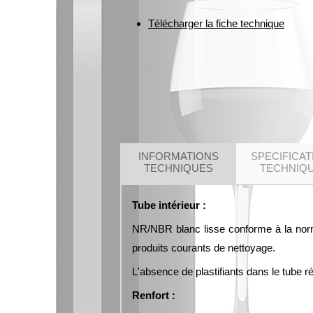
Télécharger la fiche technique
INFORMATIONS
SPECIFICAT
TECHNIQUES
TECHNIQ
Tube intérieur :
NR/NBR blanc lisse conforme à la norme
produits courants de nettoyage.
L'absence de plastifiants dans le tube r
Renfort :