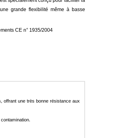
est spécialement conçu pour faciliter la
e une grande flexibilité même à basse
ements CE n° 1935/2004
, offrant une très bonne résistance aux
e contamination.