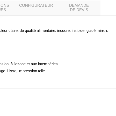
IONS
CONFIGURATEUR
DEMANDE
UES
DE DEVIS
 claire, de qualité alimentaire, inodore, insipide, glacé mirroir.
asion, à l'ozone et aux intempéries.
ge. Lisse, impression toile.