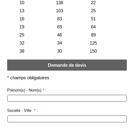
société
10
138
22
13
103
25
Présentation
16
83
51
Domaines
19
69
64
d'activité
25
46
89
Nos
32
34
125
engagements
38
30
150
Conditions
générales
Demande de devis
de
vente
*
champs obligatoires
Actualités
Prénom(s) - Nom(s)
*
:
Bibliothèque
Anfray
Société - Ville
*
:
Support
Tutoriels
techniques