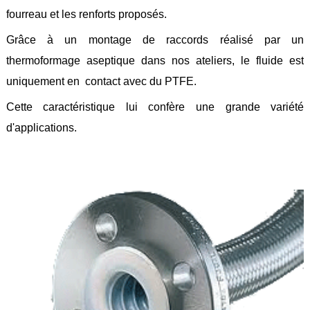
Feuilles
fourreau et les renforts proposés.
/
Plaques
Grâce à un montage de raccords réalisé par un
thermoformage aseptique dans nos ateliers, le fluide est
Tresses
/
uniquement en contact avec du PTFE.
Cordons
Cette caractéristique lui confère une grande variété
Découpe
de
d'applications.
joint
Spirale
/
Ring
Maintenance
Services
Découpe
jet
d’eau
Soudure