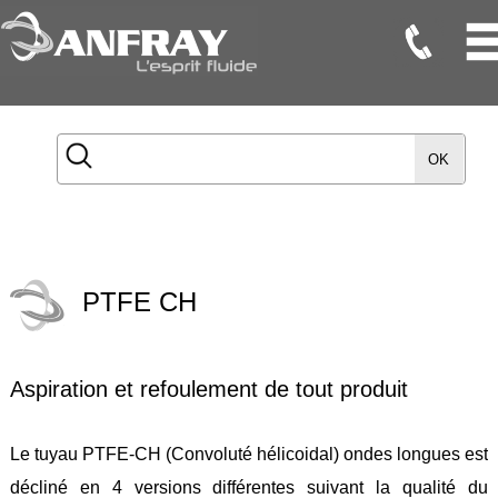
Flexibles
Flexibles
OK
Onduleux
Inox
Flexibles
TMD
PTFE CH
Gaines
Raccords
Aspiration et refoulement de tout produit
Accessoires
Maintenance
Le tuyau PTFE-CH (Convoluté hélicoidal) ondes longues est
Etanchéité
décliné en 4 versions différentes suivant la qualité du