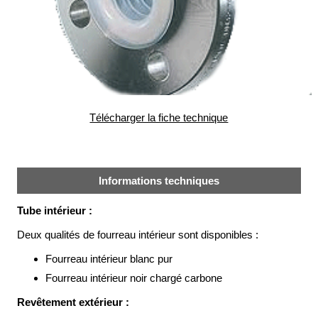
alimentaire
IFlex
panel
Passeport
technique
Bureau
Télécharger la fiche technique
d'étude
Analyseur
de
métaux
Informations techniques
Fiches
Tube intérieur :
métier
Deux qualités de fourreau intérieur sont disponibles :
Carrières
et
Fourreau intérieur blanc pur
centrales
béton
Fourreau intérieur noir chargé carbone
Laiteries
Revêtement extérieur :