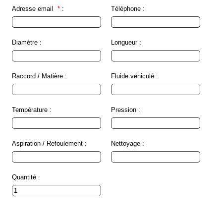
Normes
Adresse email
*
:
Téléphone :
Directives
Diamètre :
Longueur :
Certificats
Contacts
Raccord / Matière :
Fluide véhiculé :
Nous
contacter
Température :
Pression :
Nos
revendeurs
dans
le
monde
Aspiration / Refoulement :
Nettoyage :
Devis
flexibles
Quantité :
Devis
étanchéité
Mentions