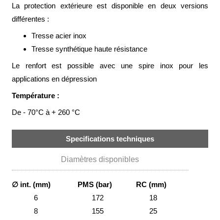
La protection extérieure est disponible en deux versions
Brasseries
différentes :
Véhicules
utilitaires
Tresse acier inox
Tresse synthétique haute résistance
Nucléaire
/
Le renfort est possible avec une spire inox pour les
PMUC
applications en dépression
Viticulture
Température :
Chimie
De - 70°C à + 260 °C
et
Pétrochimie
Specifications techniques
Cosméto
/
Pharma
Diamètres disponibles
Ferroviaire
∅ int. (mm)
PMS (bar)
RC (mm)
Maintenance
6
172
18
8
155
25
La