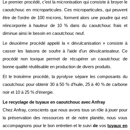
Le premier procédé, c’est la micronisation qui consiste à broyer le
alimentaire
caoutchouc en microparticules. Ces microparticules, qui peuvent
IFlex
être de l’ordre de 100 microns, forment alors une poudre qui est
panel
réincorporée à hauteur de 10 % dans du caoutchouc frais et
Passeport
diminue ainsi le besoin en caoutchouc neuf.
technique
Le deuxième procédé appelé la « dévulcanisation » consiste à
Bureau
casser les liaisons de soufre à l’aide d’un dévulcanisateur. Ce
d'étude
procédé non toxique permet de récupérer un caoutchouc de
Analyseur
bonne qualité réutilisable en production de divers produits.
de
métaux
Et le troisième procédé, la pyrolyse sépare les composants du
Fiches
caoutchouc pour obtenir 30 à 50 % d’huile, 25 à 40 % de carbone
métier
noir et 10 à 25 % d’énergie.
Carrières
Le recyclage de tuyaux en caoutchouc avec Anfray
et
centrales
Chez Anfray, conscients que nous avons tous un rôle à jouer pour
béton
la préservation des ressources et de notre planète, nous vous
Laiteries
accompagnons pour le bon entretien et le suivi
de
vos
tuyaux en