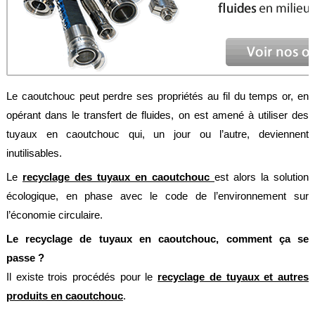
Feuilles
/
Plaques
Tresses
/
Cordons
Le caoutchouc peut perdre ses propriétés au fil du temps or, en
Découpe
opérant dans le transfert de fluides, on est amené à utiliser des
de
joint
tuyaux en caoutchouc qui, un jour ou l’autre, deviennent
inutilisables.
Spirale
/
Le
recyclage des tuyaux en caoutchouc
est alors la solution
Ring
écologique, en phase avec le code de l’environnement sur
Maintenance
l’économie circulaire.
Services
Le recyclage de tuyaux en caoutchouc, comment ça se
passe ?
Découpe
jet
Il existe trois procédés pour le
recyclage de tuyaux et autres
d’eau
produits en caoutchouc
.
Soudure