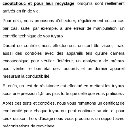
caoutchouc et pour leur recyclage
lorsqu’ils sont réellement
Brasseries
arrivés en fin de vie.
Véhicules
utilitaires
Pour cela, nous proposons d’effectuer, régulièrement ou au cas
par cas, suite, par exemple, à une erreur de manipulation, un
Nucléaire
contrôle technique de vos tuyaux.
/
PMUC
Durant ce contrôle, nous effectuerons un contrôle visuel, mais
Viticulture
aussi des contrôles avec des appareils tels qu’une caméra
endoscopique pour vérifier l’intérieur, un analyseur de métaux
Chimie
et
pour vérifier le bon état des raccords et un dernier appareil
Pétrochimie
mesurant la conductibilité.
Cosméto
Et enfin, un test de résistance est effectué en mettant les tuyaux
/
Pharma
sous une pression 1,5 fois plus forte que celle que vous pratiquez.
Ferroviaire
Après ces tests et contrôles, nous vous remettons un certificat de
conformité pour chaque tuyau qui peut continuer sa vie, et pour
Maintenance
ceux qui sont hors d’usage nous vous procurons un rapport avec
La
préconisations de recyclage.