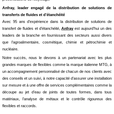
société
Anfray, leader engagé de la distribution de solutions de
Présentation
transferts de fluides et d’étanchéité
Avec 95 ans d’expérience dans la distribution de solutions de
Domaines
d'activité
transfert de fluides et d’étanchéité,
Anfray
est aujourd’hui un des
leaders de la branche en fournissant des secteurs aussi divers
Nos
engagements
que l’agroalimentaire, cosmétique, chimie et pétrochimie et
nucléaire.
Conditions
générales
Notre succès, nous le devons à un partenariat avec les plus
de
vente
grandes marques de flexibles comme la marque italienne MTG, à
un accompagnement personnalisé de chacun de nos clients avec
Actualités
des conseils et un suivi, à notre capacité d’assurer une installation
Bibliothèque
sur mesure et à une offre de services complémentaires comme la
Anfray
découpe au jet d’eau de joints de toutes formes, dans tous
Support
matériaux, l’analyse de métaux et le contrôle rigoureux des
Tutoriels
flexibles et raccords.
techniques