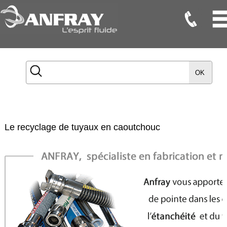
Flexibles
Flexibles
OK
Onduleux
Inox
Flexibles
TMD
Le recyclage de tuyaux en caoutchouc
Gaines
Raccords
Accessoires
Maintenance
Etanchéité