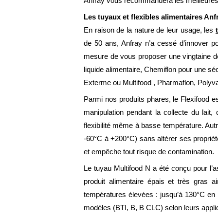
Anfray vous recommandera les meilleures 
Les tuyaux et flexibles alimentaires Anf
En raison de la nature de leur usage, les
de 50 ans, Anfray n’a cessé d’innover po
mesure de vous proposer une vingtaine de 
liquide alimentaire, Chemiflon pour une séc
Exterme ou Multifood , Pharmaflon, Polyvar
Parmi nos produits phares, le Flexifood es
manipulation pendant la collecte du lait
flexibilité même à basse température. Autre
-60°C à +200°C) sans altérer ses propriétés
et empêche tout risque de contamination.
Le tuyau Multifood N a été conçu pour l’a
produit alimentaire épais et très gras 
températures élevées : jusqu’à 130°C en p
modèles (BTI, B, B CLC) selon leurs appli