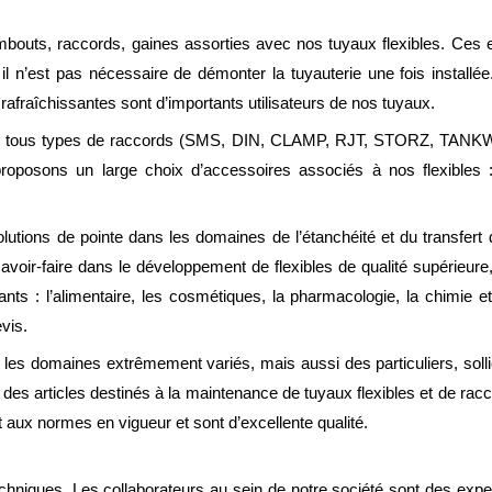
mbouts, raccords, gaines assorties avec nos tuyaux flexibles. Ces 
 il n’est pas nécessaire de démonter la tuyauterie une fois installée
rafraîchissantes sont d’importants utilisateurs de nos tuyaux.
de tous types de raccords (SMS, DIN, CLAMP, RJT, STORZ, TANK
oposons un large choix d’accessoires associés à nos flexibles : pis
utions de pointe dans les domaines de l’étanchéité et du transfert d
avoir-faire dans le développement de flexibles de qualité supérieure
nts : l’alimentaire, les cosmétiques, la pharmacologie, la chimie et
vis.
s domaines extrêmement variés, mais aussi des particuliers, sollic
es articles destinés à la maintenance de tuyaux flexibles et de racc
aux normes en vigueur et sont d’excellente qualité.
niques. Les collaborateurs au sein de notre société sont des experts