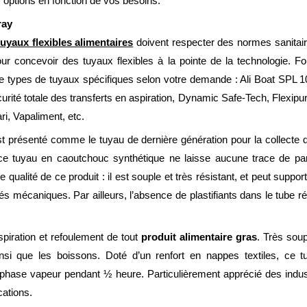
options en fonction de vos besoins.
ray
tuyaux flexibles alimentaires
doivent respecter des normes sanitair
ur concevoir des tuyaux flexibles à la pointe de la technologie. F
types de tuyaux spécifiques selon votre demande : Ali Boat SPL 10 p
urité totale des transferts en aspiration, Dynamic Safe-Tech, Flexipur 
i, Vapaliment, etc.
t présenté comme le tuyau de dernière génération pour la collecte de
, ce tuyau en caoutchouc synthétique ne laisse aucune trace de pa
 qualité de ce produit : il est souple et très résistant, et peut sup
 mécaniques. Par ailleurs, l’absence de plastifiants dans le tube réd
spiration et refoulement de tout
produit alimentaire gras
. Très soup
ainsi que les boissons. Doté d’un renfort en nappes textiles, ce 
hase vapeur pendant ½ heure. Particulièrement apprécié des industr
cations.