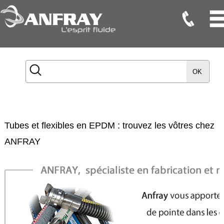
Flexibles
Flexibles
OK
Onduleux
Inox
Flexibles
TMD
Tubes et flexibles en EPDM : trouvez les vôtres chez
Gaines
ANFRAY
Raccords
Accessoires
Maintenance
Etanchéité