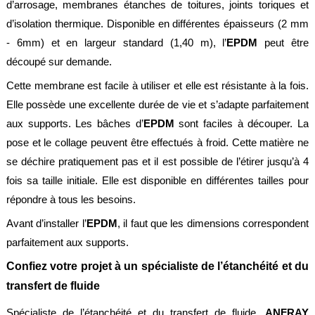
d’arrosage, membranes étanches de toitures, joints toriques et
Normes
d’isolation thermique. Disponible en différentes épaisseurs (2 mm
Directives
- 6mm) et en largeur standard (1,40 m), l’
EPDM
peut être
découpé sur demande.
Certificats
Cette membrane est facile à utiliser et elle est résistante à la fois.
Contacts
Elle possède une excellente durée de vie et s’adapte parfaitement
Nous
aux supports. Les bâches d’
EPDM
sont faciles à découper. La
contacter
pose et le collage peuvent être effectués à froid. Cette matière ne
Nos
se déchire pratiquement pas et il est possible de l’étirer jusqu’à 4
revendeurs
fois sa taille initiale. Elle est disponible en différentes tailles pour
dans
le
répondre à tous les besoins.
monde
Avant d’installer l’
EPDM
, il faut que les dimensions correspondent
Devis
flexibles
parfaitement aux supports.
Confiez votre projet à un spécialiste de l’étanchéité et du
Devis
étanchéité
transfert de fluide
Mentions
Spécialiste de l’étanchéité et du transfert de fluide,
ANFRAY