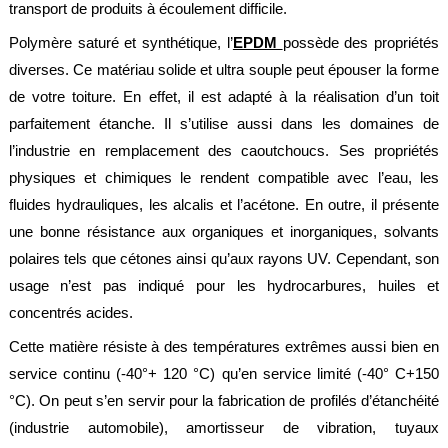
transport de produits à écoulement difficile.
société
Polymère saturé et synthétique, l’
EPDM
possède des propriétés
Présentation
diverses. Ce matériau solide et ultra souple peut épouser la forme
Domaines
de votre toiture. En effet, il est adapté à la réalisation d’un toit
d'activité
parfaitement étanche. Il s’utilise aussi dans les domaines de
Nos
l’industrie en remplacement des caoutchoucs. Ses propriétés
engagements
physiques et chimiques le rendent compatible avec l’eau, les
Conditions
fluides hydrauliques, les alcalis et l’acétone. En outre, il présente
générales
de
une bonne résistance aux organiques et inorganiques, solvants
vente
polaires tels que cétones ainsi qu’aux rayons UV. Cependant, son
Actualités
usage n’est pas indiqué pour les hydrocarbures, huiles et
concentrés acides.
Bibliothèque
Anfray
Cette matière résiste à des températures extrêmes aussi bien en
Support
service continu (-40°+ 120 °C) qu’en service limité (-40° C+150
°C). On peut s’en servir pour la fabrication de profilés d’étanchéité
Tutoriels
techniques
(industrie automobile), amortisseur de vibration, tuyaux