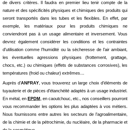
de divers critères. Il faudra en premier lieu tenir compte de la
alimentaire
nature et des spécificités physiques et chimiques des produits qui
IFlex
seront transportés dans les tubes et les flexibles. En effet, par
panel
exemple, les matériaux pour les produits chimiques ne
Passeport
conviendront pas à un usage alimentaire et inversement. Vous
technique
devrez également considérer les conditions et les contraintes
Bureau
d’utilisation comme l’humidité ou la sècheresse de l’air ambiant,
d'étude
les éventuelles agressions physiques (frottement, grattage,
Analyseur
chocs, etc.) ou chimiques (effets de substances corrosives), les
de
métaux
températures (froid ou chaleur) extrêmes…
Fiches
Auprès d’
ANFRAY
, vous trouverez un large choix d’éléments de
métier
tuyauterie et de pièces d’étanchéité adaptés à un usage industriel.
En métal, en
Carrières
EPDM
, en caoutchouc, etc., nos conseillers pourront
et
vous recommander les options les plus adaptées à vos métiers.
centrales
béton
Nous fournissons entre autres les secteurs de l’agroalimentaire,
de la chimie et de la pétrochimie, du nucléaire, de la pharmacie et
Laiteries
de la cosmétique…