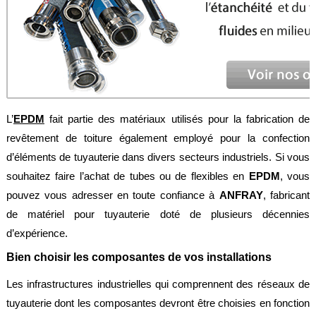
Feuilles
/
Plaques
Tresses
/
Cordons
Découpe
L’
EPDM
fait partie des matériaux utilisés pour la fabrication de
de
joint
revêtement de toiture également employé pour la confection
d’éléments de tuyauterie dans divers secteurs industriels. Si vous
Spirale
/
souhaitez faire l’achat de tubes ou de flexibles en
EPDM
, vous
Ring
pouvez vous adresser en toute confiance à
ANFRAY
, fabricant
Maintenance
de matériel pour tuyauterie doté de plusieurs décennies
d’expérience.
Services
Bien choisir les composantes de vos installations
Découpe
jet
Les infrastructures industrielles qui comprennent des réseaux de
d’eau
tuyauterie dont les composantes devront être choisies en fonction
Soudure