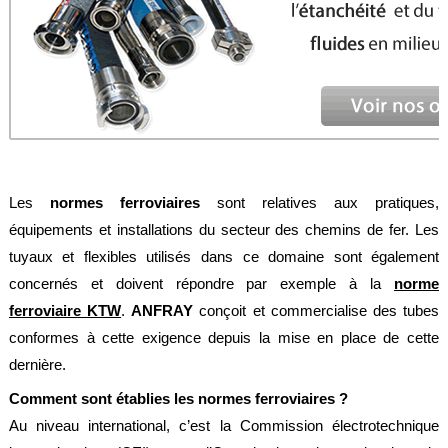
Feuilles
/
Plaques
Tresses
/
Cordons
Découpe
de
joint
Les
normes ferroviaires
sont relatives aux pratiques,
équipements et installations du secteur des chemins de fer. Les
Spirale
/
tuyaux et flexibles utilisés dans ce domaine sont également
Ring
concernés et doivent répondre par exemple à la
norme
Maintenance
ferroviaire KTW
.
ANFRAY
conçoit et commercialise des tubes
Services
conformes à cette exigence depuis la mise en place de cette
dernière.
Découpe
jet
Comment sont établies les normes ferroviaires ?
d’eau
Au niveau international, c’est la Commission électrotechnique
Soudure