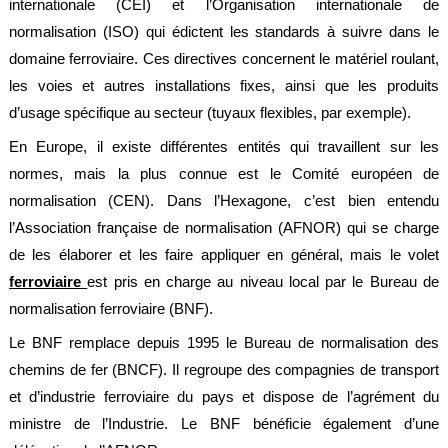
internationale (CEI) et l’Organisation internationale de
alimentaire
normalisation (ISO) qui édictent les standards à suivre dans le
IFlex
domaine ferroviaire. Ces directives concernent le matériel roulant,
panel
les voies et autres installations fixes, ainsi que les produits
Passeport
d’usage spécifique au secteur (tuyaux flexibles, par exemple).
technique
En Europe, il existe différentes entités qui travaillent sur les
Bureau
normes, mais la plus connue est le Comité européen de
d'étude
normalisation (CEN). Dans l’Hexagone, c’est bien entendu
Analyseur
l’Association française de normalisation (AFNOR) qui se charge
de
métaux
de les élaborer et les faire appliquer en général, mais le volet
Fiches
ferroviaire
est pris en charge au niveau local par le Bureau de
métier
normalisation ferroviaire (BNF).
Carrières
Le BNF remplace depuis 1995 le Bureau de normalisation des
et
chemins de fer (BNCF). Il regroupe des compagnies de transport
centrales
béton
et d’industrie ferroviaire du pays et dispose de l’agrément du
ministre de l’Industrie. Le BNF bénéficie également d’une
Laiteries