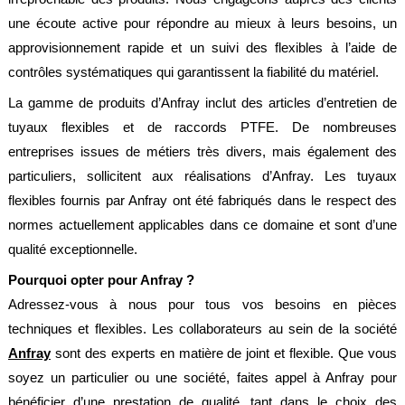
Normes
une écoute active pour répondre au mieux à leurs besoins, un
approvisionnement rapide et un suivi des flexibles à l’aide de
Directives
contrôles systématiques qui garantissent la fiabilité du matériel.
Certificats
La gamme de produits d’Anfray inclut des articles d’entretien de
Contacts
tuyaux flexibles et de raccords PTFE. De nombreuses
entreprises issues de métiers très divers, mais également des
Nous
contacter
particuliers, sollicitent aux réalisations d’Anfray. Les tuyaux
flexibles fournis par Anfray ont été fabriqués dans le respect des
Nos
revendeurs
normes actuellement applicables dans ce domaine et sont d’une
dans
le
qualité exceptionnelle.
monde
Pourquoi opter pour Anfray ?
Devis
Adressez-vous à nous pour tous vos besoins en pièces
flexibles
techniques et flexibles. Les collaborateurs au sein de la société
Devis
Anfray
sont des experts en matière de joint et flexible. Que vous
étanchéité
soyez un particulier ou une société, faites appel à Anfray pour
Mentions
bénéficier d’une prestation de qualité, tant dans le choix des