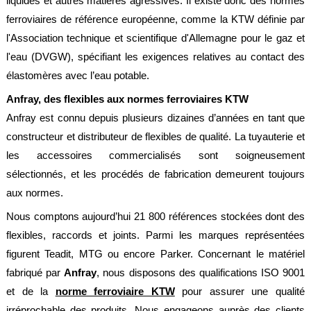
liquides et autres matières agressives. Il existe donc des normes
société
ferroviaires de référence européenne, comme la KTW définie par
Présentation
l'Association technique et scientifique d'Allemagne pour le gaz et
l'eau (DVGW), spécifiant les exigences relatives au contact des
Domaines
d'activité
élastomères avec l’eau potable.
Anfray, des flexibles aux normes ferroviaires KTW
Nos
engagements
Anfray est connu depuis plusieurs dizaines d’années en tant que
constructeur et distributeur de flexibles de qualité. La tuyauterie et
Conditions
générales
les accessoires commercialisés sont soigneusement
de
vente
sélectionnés, et les procédés de fabrication demeurent toujours
aux normes.
Actualités
Nous comptons aujourd’hui 21 800 références stockées dont des
Bibliothèque
Anfray
flexibles, raccords et joints. Parmi les marques représentées
figurent Teadit, MTG ou encore Parker. Concernant le matériel
Support
fabriqué par
Anfray
, nous disposons des qualifications ISO 9001
Tutoriels
et de la
norme ferroviaire KTW
pour assurer une qualité
techniques
irréprochable des produits. Nous engageons auprès des clients