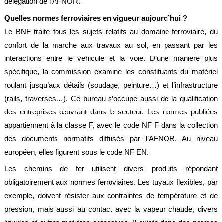
délégation de l’AFNOR.
Brasseries
Quelles normes ferroviaires en vigueur aujourd’hui ?
Véhicules
Le BNF traite tous les sujets relatifs au domaine ferroviaire, du
utilitaires
confort de la marche aux travaux au sol, en passant par les
Nucléaire
interactions entre le véhicule et la voie. D’une manière plus
/
PMUC
spécifique, la commission examine les constituants du matériel
roulant jusqu’aux détails (soudage, peinture…) et l’infrastructure
Viticulture
(rails, traverses…). Ce bureau s’occupe aussi de la qualification
Chimie
des entreprises œuvrant dans le secteur. Les normes publiées
et
Pétrochimie
appartiennent à la classe F, avec le code NF F dans la collection
des documents normatifs diffusés par l’AFNOR. Au niveau
Cosméto
européen, elles figurent sous le code NF EN.
/
Pharma
Les chemins de fer utilisent divers produits répondant
Ferroviaire
obligatoirement aux normes ferroviaires. Les tuyaux flexibles, par
exemple, doivent résister aux contraintes de température et de
Maintenance
pression, mais aussi au contact avec la vapeur chaude, divers
La