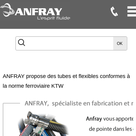
Flexibles
Flexibles
OK
Onduleux
Inox
Flexibles
TMD
ANFRAY propose des tubes et flexibles conformes à
Gaines
la norme ferroviaire KTW
Raccords
Accessoires
Maintenance
Etanchéité