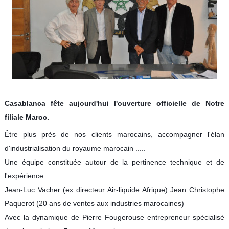
Feuilles
/
Plaques
Tresses
/
Cordons
Découpe
de
joint
Casablanca fête aujourd'hui l'ouverture officielle de Notre
filiale Maroc.
Spirale
/
Ring
Être plus près de nos clients marocains, accompagner l'élan
d'industrialisation du royaume marocain .....
Maintenance
Une équipe constituée autour de la pertinence technique et de
Services
l'expérience.....
Jean-Luc Vacher (ex directeur Air-liquide Afrique) Jean Christophe
Découpe
jet
Paquerot (20 ans de ventes aux industries marocaines)
d’eau
Avec la dynamique de Pierre Fougerouse entrepreneur spécialisé
Soudure