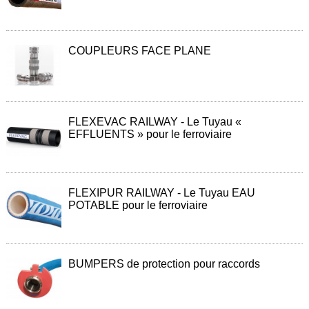
Normes
Directives
COUPLEURS FACE PLANE
Certificats
Contacts
Nous
FLEXEVAC RAILWAY - Le Tuyau «
contacter
EFFLUENTS » pour le ferroviaire
Nos
revendeurs
dans
le
FLEXIPUR RAILWAY - Le Tuyau EAU
monde
POTABLE pour le ferroviaire
Devis
flexibles
Devis
BUMPERS de protection pour raccords
étanchéité
Mentions