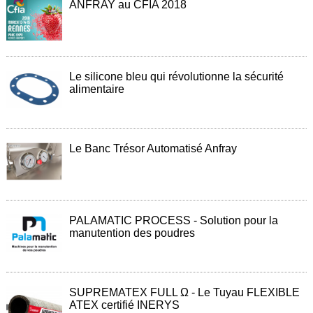
ANFRAY au CFIA 2018
société
Présentation
Domaines
d'activité
Le silicone bleu qui révolutionne la sécurité
alimentaire
Nos
engagements
Conditions
générales
Le Banc Trésor Automatisé Anfray
de
vente
Actualités
PALAMATIC PROCESS - Solution pour la
Bibliothèque
manutention des poudres
Anfray
Support
Tutoriels
SUPREMATEX FULL Ω - Le Tuyau FLEXIBLE
techniques
ATEX certifié INERYS