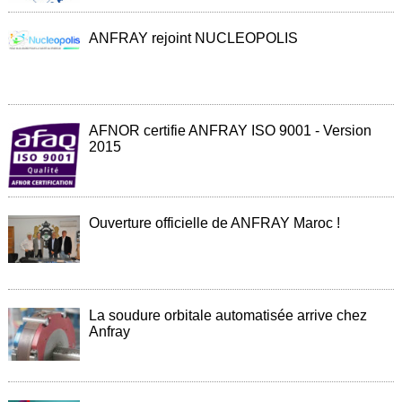
Brasseries
ANFRAY rejoint NUCLEOPOLIS
Véhicules
utilitaires
Nucléaire
/
PMUC
AFNOR certifie ANFRAY ISO 9001 - Version
2015
Viticulture
Chimie
et
Ouverture officielle de ANFRAY Maroc !
Pétrochimie
Cosméto
/
Pharma
La soudure orbitale automatisée arrive chez
Ferroviaire
Anfray
Maintenance
La