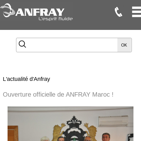
Flexibles
Flexibles
OK
Onduleux
Inox
Flexibles
TMD
L'actualité d'Anfray
Gaines
Ouverture officielle de ANFRAY Maroc !
Raccords
Accessoires
Maintenance
Etanchéité