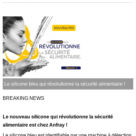
légales
Le silicone bleu qui révolutionne la sécurité alimentaire !
BREAKING NEWS
Le nouveau silicone qui révolutionne la sécurité
alimentaire est chez Anfray !
Le
silicone bleu
est identifiable par une machine à détection