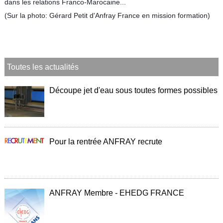
dans les relations Franco-Marocaine...
alimentaire
(Sur la photo: Gérard Petit d'Anfray France en mission formation)
IFlex
panel
Passeport
technique
Toutes les actualités
Bureau
d'étude
Découpe jet d'eau sous toutes formes possibles
Analyseur
de
métaux
Fiches
Pour la rentrée ANFRAY recrute
métier
Carrières
et
centrales
béton
ANFRAY Membre - EHEDG FRANCE
Laiteries