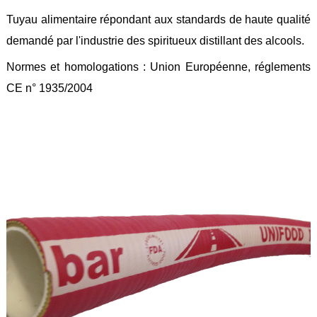
Feuilles
Tuyau alimentaire répondant aux standards de haute qualité
/
Plaques
demandé par l'industrie des spiritueux distillant des alcools.
Tresses
Normes et homologations : Union Européenne, réglements
/
Cordons
CE n° 1935/2004
Découpe
de
joint
Spirale
/
Ring
Maintenance
Services
Découpe
jet
d’eau
Soudure