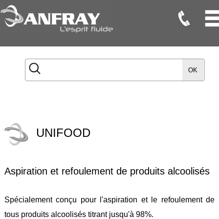
Flexibles
Flexibles
OK
Onduleux
Inox
Flexibles
TMD
UNIFOOD
Gaines
Raccords
Aspiration et refoulement de produits alcoolisés
Accessoires
Maintenance
Spécialement conçu pour l'aspiration et le refoulement de
Etanchéité
tous produits alcoolisés titrant jusqu'à 98%.