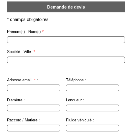
société
Demande de devis
Présentation
*
champs obligatoires
Domaines
d'activité
Prénom(s) - Nom(s)
*
:
Nos
engagements
Société - Ville
*
:
Conditions
générales
de
vente
Adresse email
*
:
Téléphone :
Actualités
Bibliothèque
Anfray
Diamètre :
Longueur :
Support
Raccord / Matière :
Fluide véhiculé :
Tutoriels
techniques