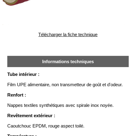
alimentaire
IFlex
panel
Passeport
Télécharger la fiche technique
technique
Bureau
d'étude
Informations techniques
Analyseur
de
Tube intérieur :
métaux
Film UPE alimentaire, non transmetteur de goût et d'odeur.
Fiches
métier
Renfort :
Carrières
Nappes textiles synthétiques avec spirale inox noyée.
et
centrales
Revêtement extérieur :
béton
Caoutchouc EPDM, rouge aspect toilé.
Laiteries