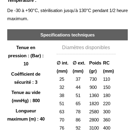
Température :
Brasseries
De -30 à +90°C, stérilisation jusqu'à 130°C pendant 1/2 heure
Véhicules
maximum.
utilitaires
Nucléaire
Specifications techniques
/
PMUC
Tenue en
Diamètres disponibles
Viticulture
pression : (Bar) :
∅ int.
∅ ext.
Poids
RC
10
Chimie
(mm)
(mm)
(gr)
(mm)
et
Coéfficient de
Pétrochimie
25
37
730
110
sécurité : 3
32
44
900
150
Cosméto
Tenue au vide
/
38
51
1360
180
Pharma
(mmHg) : 800
51
65
1820
220
Ferroviaire
Longueur
63
78
2580
300
maximum (m) : 40
70
86
2800
360
Maintenance
76
92
3100
400
La