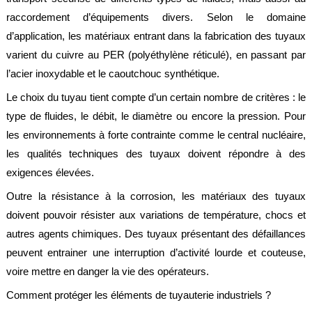
alimentaire
raccordement d’équipements divers. Selon le domaine
IFlex
d’application, les matériaux entrant dans la fabrication des tuyaux
panel
varient du cuivre au PER (polyéthylène réticulé), en passant par
l’acier inoxydable et le caoutchouc synthétique.
Passeport
technique
Le choix du tuyau tient compte d’un certain nombre de critères : le
Bureau
type de fluides, le débit, le diamètre ou encore la pression. Pour
d'étude
les environnements à forte contrainte comme le central nucléaire,
Analyseur
les qualités techniques des tuyaux doivent répondre à des
de
métaux
exigences élevées.
Fiches
Outre la résistance à la corrosion, les matériaux des tuyaux
métier
doivent pouvoir résister aux variations de température, chocs et
autres agents chimiques. Des tuyaux présentant des défaillances
Carrières
et
peuvent entrainer une interruption d’activité lourde et couteuse,
centrales
béton
voire mettre en danger la vie des opérateurs.
Comment protéger les éléments de tuyauterie industriels ?
Laiteries