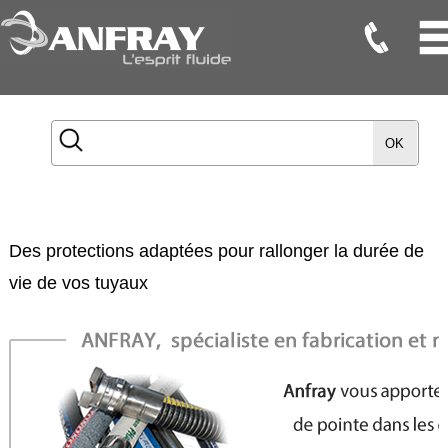
Flexibles
Flexibles
OK
Onduleux
Inox
Flexibles
TMD
Des protections adaptées pour rallonger la durée de
Gaines
vie de vos tuyaux
Raccords
Accessoires
Maintenance
Etanchéité