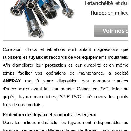
Feuilles
/
Plaques
Tresses
/
Cordons
Découpe
Corrosion, chocs et vibrations sont autant d’agressions que
de
joint
subissent les
tuyaux et raccords
de vos équipements industriels.
Afin d’améliorer leur
protection
et leur durabilité et en même
Spirale
/
temps faciliter vos opérations de maintenance, la société
Ring
ANFRAY
met à votre disposition des gammes variées
Maintenance
d’accessoires ayant fait leur preuve. Gaines en PVC, toilée ou
guipée, tuyaux manchettes, SPIR PVC... découvrez les points
Services
forts de nos produits.
Découpe
jet
Protection des tuyaux et raccords : les enjeux
d’eau
Dans les milieux industriels, les tuyaux sont indispensables au
Soudure
transport sécurisé de différents types de fluides, mais aussi au