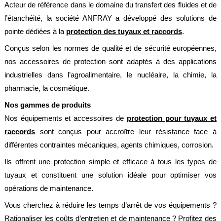
Acteur de référence dans le domaine du transfert des fluides et de
Brasseries
l’étanchéité, la société ANFRAY a développé des solutions de
Véhicules
pointe dédiées à la
protection des tuyaux et raccords
.
utilitaires
Conçus selon les normes de qualité et de sécurité européennes,
Nucléaire
nos accessoires de protection sont adaptés à des applications
/
PMUC
industrielles dans l’agroalimentaire, le nucléaire, la chimie, la
pharmacie, la cosmétique.
Viticulture
Nos gammes de produits
Chimie
et
Nos équipements et accessoires de
protection pour tuyaux et
Pétrochimie
raccords
sont conçus pour accroître leur résistance face à
Cosméto
différentes contraintes mécaniques, agents chimiques, corrosion.
/
Pharma
Ils offrent une protection simple et efficace à tous les types de
tuyaux et constituent une solution idéale pour optimiser vos
Ferroviaire
opérations de maintenance.
Maintenance
Vous cherchez à réduire les temps d’arrêt de vos équipements ?
La
Rationaliser les coûts d’entretien et de maintenance ? Profitez des