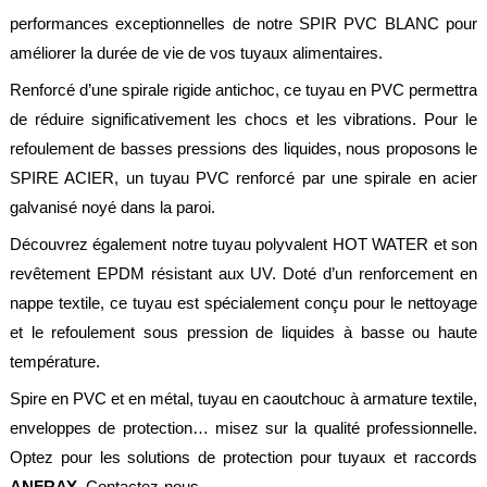
société
performances exceptionnelles de notre SPIR PVC BLANC pour
Présentation
améliorer la durée de vie de vos tuyaux alimentaires.
Renforcé d’une spirale rigide antichoc, ce tuyau en PVC permettra
Domaines
d'activité
de réduire significativement les chocs et les vibrations. Pour le
refoulement de basses pressions des liquides, nous proposons le
Nos
engagements
SPIRE ACIER, un tuyau PVC renforcé par une spirale en acier
galvanisé noyé dans la paroi.
Conditions
générales
Découvrez également notre tuyau polyvalent HOT WATER et son
de
vente
revêtement EPDM résistant aux UV. Doté d’un renforcement en
nappe textile, ce tuyau est spécialement conçu pour le nettoyage
Actualités
et le refoulement sous pression de liquides à basse ou haute
Bibliothèque
température.
Anfray
Spire en PVC et en métal, tuyau en caoutchouc à armature textile,
Support
enveloppes de protection… misez sur la qualité professionnelle.
Tutoriels
Optez pour les solutions de protection pour tuyaux et raccords
techniques
ANFRAY
. Contactez-nous.