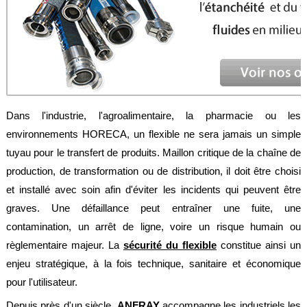
Feuilles
/
Plaques
Tresses
/
Cordons
Découpe
Dans l'industrie, l'agroalimentaire, la pharmacie ou les
de
joint
environnements HORECA, un flexible ne sera jamais un simple
tuyau pour le transfert de produits. Maillon critique de la chaîne de
Spirale
/
production, de transformation ou de distribution, il doit être choisi
Ring
et installé avec soin afin d'éviter les incidents qui peuvent être
Maintenance
graves. Une défaillance peut entraîner une fuite, une
contamination, un arrêt de ligne, voire un risque humain ou
Services
règlementaire majeur. La
sécurité du flexible
constitue ainsi un
Découpe
enjeu stratégique, à la fois technique, sanitaire et économique
jet
d’eau
pour l'utilisateur.
Soudure
Depuis près d'un siècle,
ANFRAY
accompagne les industriels les