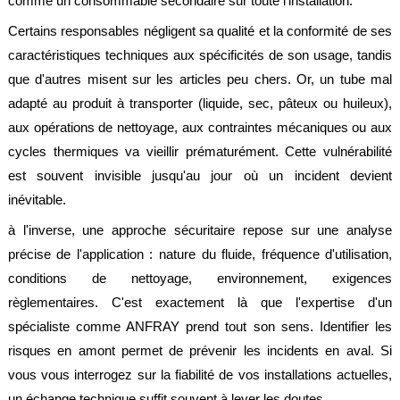
comme un consommable secondaire sur toute l'installation.
société
Certains responsables négligent sa qualité et la conformité de ses
Présentation
caractéristiques techniques aux spécificités de son usage, tandis
Domaines
que d'autres misent sur les articles peu chers. Or, un tube mal
d'activité
adapté au produit à transporter (liquide, sec, pâteux ou huileux),
aux opérations de nettoyage, aux contraintes mécaniques ou aux
Nos
engagements
cycles thermiques va vieillir prématurément. Cette vulnérabilité
est souvent invisible jusqu'au jour où un incident devient
Conditions
générales
inévitable.
de
vente
à l'inverse, une approche sécuritaire repose sur une analyse
Actualités
précise de l'application : nature du fluide, fréquence d'utilisation,
conditions de nettoyage, environnement, exigences
Bibliothèque
Anfray
règlementaires. C'est exactement là que l'expertise d'un
spécialiste comme ANFRAY prend tout son sens. Identifier les
Support
risques en amont permet de prévenir les incidents en aval. Si
Tutoriels
vous vous interrogez sur la fiabilité de vos installations actuelles,
techniques
un échange technique suffit souvent à lever les doutes.