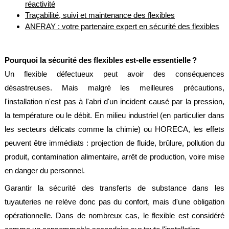
réactivité
Brasseries
Traçabilité, suivi et maintenance des flexibles
ANFRAY : votre partenaire expert en sécurité des flexibles
Véhicules
utilitaires
Nucléaire
Pourquoi la sécurité des flexibles est-elle essentielle ?
/
PMUC
Un flexible défectueux peut avoir des conséquences
désastreuses. Mais malgré les meilleures précautions,
Viticulture
l'installation n'est pas à l'abri d'un incident causé par la pression,
Chimie
la température ou le débit. En milieu industriel (en particulier dans
et
Pétrochimie
les secteurs délicats comme la chimie) ou HORECA, les effets
peuvent être immédiats : projection de fluide, brûlure, pollution du
Cosméto
produit, contamination alimentaire, arrêt de production, voire mise
/
Pharma
en danger du personnel.
Ferroviaire
Garantir la sécurité des transferts de substance dans les
tuyauteries ne relève donc pas du confort, mais d'une obligation
Maintenance
opérationnelle. Dans de nombreux cas, le flexible est considéré
La