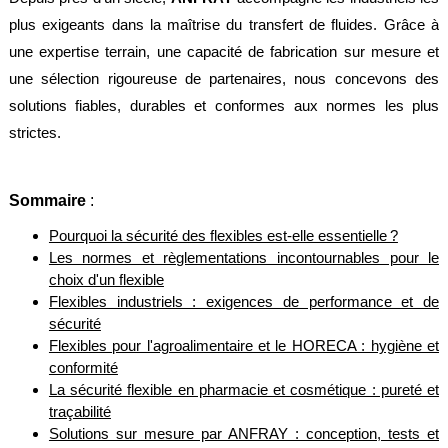
alimentaire
plus exigeants dans la maîtrise du transfert de fluides. Grâce à
IFlex
une expertise terrain, une capacité de fabrication sur mesure et
panel
une sélection rigoureuse de partenaires, nous concevons des
solutions fiables, durables et conformes aux normes les plus
Passeport
technique
strictes.
Bureau
d'étude
Sommaire
:
Analyseur
de
Pourquoi la sécurité des flexibles est-elle essentielle ?
métaux
Les normes et règlementations incontournables pour le
choix d'un flexible
Fiches
métier
Flexibles industriels : exigences de performance et de
sécurité
Carrières
Flexibles pour l'agroalimentaire et le HORECA : hygiène et
et
conformité
centrales
béton
La sécurité flexible en pharmacie et cosmétique : pureté et
traçabilité
Laiteries
Solutions sur mesure par ANFRAY : conception, tests et