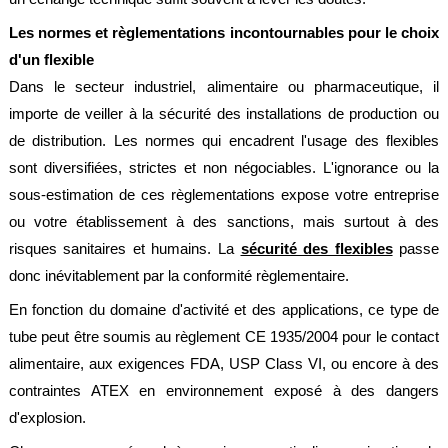
Normes
Les normes et règlementations incontournables pour le choix
Directives
d'un flexible
Dans le secteur industriel, alimentaire ou pharmaceutique, il
Certificats
importe de veiller à la sécurité des installations de production ou
Contacts
de distribution. Les normes qui encadrent l'usage des flexibles
sont diversifiées, strictes et non négociables. L'ignorance ou la
Nous
contacter
sous-estimation de ces règlementations expose votre entreprise
ou votre établissement à des sanctions, mais surtout à des
Nos
revendeurs
risques sanitaires et humains. La
sécurité des flexibles
passe
dans
le
donc inévitablement par la conformité règlementaire.
monde
En fonction du domaine d'activité et des applications, ce type de
Devis
tube peut être soumis au règlement CE 1935/2004 pour le contact
flexibles
alimentaire, aux exigences FDA, USP Class VI, ou encore à des
Devis
contraintes ATEX en environnement exposé à des dangers
étanchéité
d'explosion.
Mentions