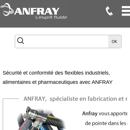
Flexibles
Flexibles
OK
Onduleux
Inox
Flexibles
TMD
Sécurité et conformité des flexibles industriels,
Gaines
alimentaires et pharmaceutiques avec ANFRAY
Raccords
Accessoires
Maintenance
Etanchéité