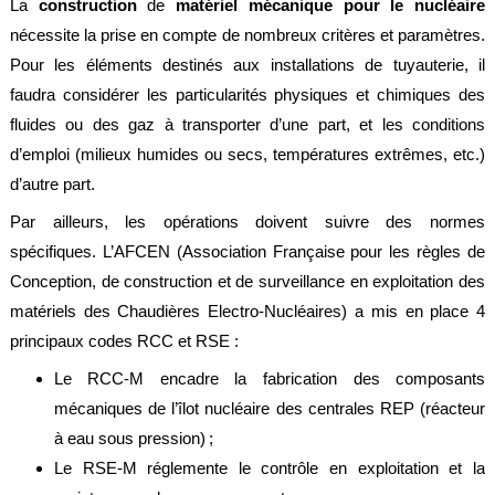
La
construction
de
matériel mécanique pour le nucléaire
alimentaire
nécessite la prise en compte de nombreux critères et paramètres.
IFlex
Pour les éléments destinés aux installations de tuyauterie, il
panel
faudra considérer les particularités physiques et chimiques des
Passeport
fluides ou des gaz à transporter d’une part, et les conditions
technique
d’emploi (milieux humides ou secs, températures extrêmes, etc.)
Bureau
d’autre part.
d'étude
Par ailleurs, les opérations doivent suivre des normes
Analyseur
spécifiques. L’AFCEN (Association Française pour les règles de
de
métaux
Conception, de construction et de surveillance en exploitation des
Fiches
matériels des Chaudières Electro-Nucléaires) a mis en place 4
métier
principaux codes RCC et RSE :
Carrières
Le RCC-M encadre la fabrication des composants
et
centrales
mécaniques de l’îlot nucléaire des centrales REP (réacteur
béton
à eau sous pression) ;
Le RSE-M réglemente le contrôle en exploitation et la
Laiteries