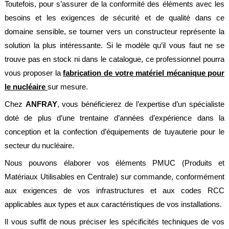
Toutefois, pour s’assurer de la conformité des éléments avec les
société
besoins et les exigences de sécurité et de qualité dans ce
Présentation
domaine sensible, se tourner vers un constructeur représente la
Domaines
solution la plus intéressante. Si le modèle qu’il vous faut ne se
d'activité
trouve pas en stock ni dans le catalogue, ce professionnel pourra
vous proposer la
Nos
fabrication de votre matériel mécanique pour
engagements
le nucléaire
sur mesure.
Conditions
Chez
ANFRAY
, vous bénéficierez de l’expertise d’un spécialiste
générales
de
doté de plus d’une trentaine d’années d’expérience dans la
vente
conception et la confection d’équipements de tuyauterie pour le
Actualités
secteur du nucléaire.
Nous pouvons élaborer vos éléments PMUC (Produits et
Bibliothèque
Anfray
Matériaux Utilisables en Centrale) sur commande, conformément
aux exigences de vos infrastructures et aux codes RCC
Support
applicables aux types et aux caractéristiques de vos installations.
Tutoriels
techniques
Il vous suffit de nous préciser les spécificités techniques de vos