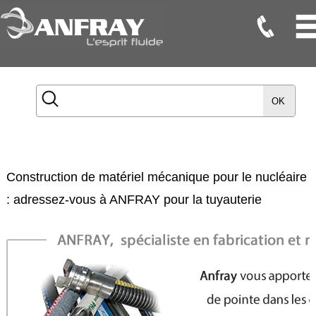
Flexibles
Flexibles
OK
Onduleux
Inox
Flexibles
TMD
Construction de matériel mécanique pour le nucléaire
Gaines
: adressez-vous à ANFRAY pour la tuyauterie
Raccords
Accessoires
Maintenance
Etanchéité