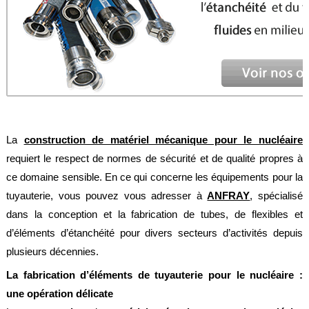
Feuilles
/
Plaques
Tresses
/
Cordons
Découpe
de
joint
La
construction de matériel mécanique pour le nucléaire
requiert le respect de normes de sécurité et de qualité propres à
Spirale
/
ce domaine sensible. En ce qui concerne les équipements pour la
Ring
tuyauterie, vous pouvez vous adresser à
ANFRAY
, spécialisé
Maintenance
dans la conception et la fabrication de tubes, de flexibles et
Services
d’éléments d’étanchéité pour divers secteurs d’activités depuis
plusieurs décennies.
Découpe
jet
La fabrication d’éléments de tuyauterie pour le nucléaire :
d’eau
une opération délicate
Soudure