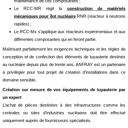
maintenance de ces composantes ;
Brasseries
Le RCC-MR régit la
construction de matériels
Véhicules
mécaniques pour îlot nucléaire
RNR (réacteur à neutrons
utilitaires
rapides) ;
Le RCC-Mx s’applique aux réacteurs expérimentaux et aux
Nucléaire
/
différentes composantes qui en feront partie.
PMUC
Maîtrisant parfaitement les exigences techniques et les règles de
Viticulture
conception et de confection des éléments de tuyauterie destinés
Chimie
au nucléaire depuis plus de trente ans, ANFRAY est un partenaire
et
Pétrochimie
à privilégier pour tout projet de création d’installations dans ce
domaine sensible.
Cosméto
/
Création sur mesure de vos équipements de tuyauterie par
Pharma
un expert
Ferroviaire
L’achat de pièces destinées à des infrastructures comme les
centrales ou sites d’industries nucléaires doit être effectué
Maintenance
uniquement auprès de fournisseurs spécialisés.
La