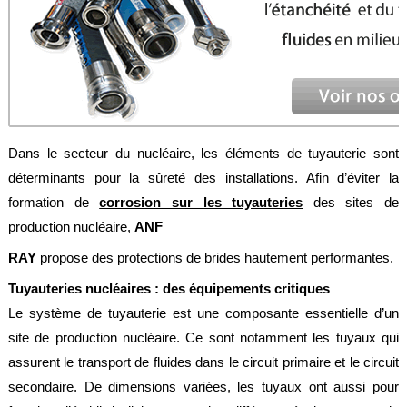
Feuilles
/
Plaques
Tresses
/
Cordons
Découpe
Dans le secteur du nucléaire, les éléments de tuyauterie sont
de
joint
déterminants pour la sûreté des installations. Afin d’éviter la
formation de
corrosion sur les tuyauteries
des sites de
Spirale
/
production nucléaire,
ANF
Ring
RAY
propose des protections de brides hautement performantes.
Maintenance
Tuyauteries nucléaires : des équipements critiques
Services
Le système de tuyauterie est une composante essentielle d’un
site de production nucléaire. Ce sont notamment les tuyaux qui
Découpe
jet
assurent le transport de fluides dans le circuit primaire et le circuit
d’eau
secondaire. De dimensions variées, les tuyaux ont aussi pour
Soudure