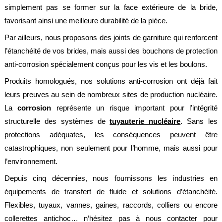
société
simplement pas se former sur la face extérieure de la bride,
favorisant ainsi une meilleure durabilité de la pièce.
Présentation
Par ailleurs, nous proposons des joints de garniture qui renforcent
Domaines
l’étanchéité de vos brides, mais aussi des bouchons de protection
d'activité
anti-corrosion spécialement conçus pour les vis et les boulons.
Nos
engagements
Produits homologués, nos solutions anti-corrosion ont déjà fait
leurs preuves au sein de nombreux sites de production nucléaire.
Conditions
générales
La
corrosion
représente un risque important pour l’intégrité
de
vente
structurelle des systèmes de
tuyauterie nucléaire
. Sans les
protections adéquates, les conséquences peuvent être
Actualités
catastrophiques, non seulement pour l’homme, mais aussi pour
Bibliothèque
l’environnement.
Anfray
Depuis cinq décennies, nous fournissons les industries en
Support
équipements de transfert de fluide et solutions d’étanchéité.
Tutoriels
Flexibles, tuyaux, vannes, gaines, raccords, colliers ou encore
techniques
collerettes antichoc… n’hésitez pas à nous contacter pour