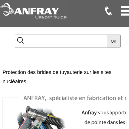
Flexibles
Flexibles
OK
Onduleux
Inox
Flexibles
TMD
Protection des brides de tuyauterie sur les sites
Gaines
nucléaires
Raccords
Accessoires
Maintenance
Etanchéité