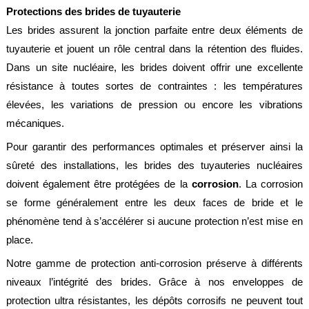
Protections des brides de tuyauterie
Brasseries
Les brides assurent la jonction parfaite entre deux éléments de
Véhicules
tuyauterie et jouent un rôle central dans la rétention des fluides.
utilitaires
Dans un site nucléaire, les brides doivent offrir une excellente
Nucléaire
résistance à toutes sortes de contraintes : les températures
/
PMUC
élevées, les variations de pression ou encore les vibrations
mécaniques.
Viticulture
Pour garantir des performances optimales et préserver ainsi la
Chimie
et
sûreté des installations, les brides des tuyauteries nucléaires
Pétrochimie
doivent également être protégées de la
corrosion
. La corrosion
Cosméto
se forme généralement entre les deux faces de bride et le
/
phénomène tend à s’accélérer si aucune protection n’est mise en
Pharma
place.
Ferroviaire
Notre gamme de protection anti-corrosion préserve à différents
Maintenance
niveaux l’intégrité des brides. Grâce à nos enveloppes de
protection ultra résistantes, les dépôts corrosifs ne peuvent tout
La