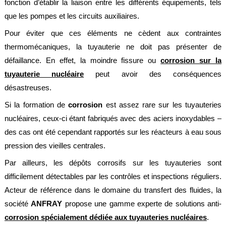
fonction d’établir la liaison entre les différents équipements, tels
alimentaire
que les pompes et les circuits auxiliaires.
IFlex
Pour éviter que ces éléments ne cèdent aux contraintes
panel
thermomécaniques, la tuyauterie ne doit pas présenter de
Passeport
défaillance. En effet, la moindre fissure ou
corrosion sur la
technique
tuyauterie nucléaire
peut avoir des conséquences
Bureau
désastreuses.
d'étude
Si la formation de
corrosion
est assez rare sur les tuyauteries
Analyseur
de
nucléaires, ceux-ci étant fabriqués avec des aciers inoxydables –
métaux
des cas ont été cependant rapportés sur les réacteurs à eau sous
Fiches
pression des vieilles centrales.
métier
Par ailleurs, les dépôts corrosifs sur les tuyauteries sont
Carrières
difficilement détectables par les contrôles et inspections réguliers.
et
centrales
Acteur de référence dans le domaine du transfert des fluides, la
béton
société
ANFRAY
propose une gamme experte de solutions anti-
Laiteries
corrosion spécialement dédiée aux tuyauteries nucléaires
.