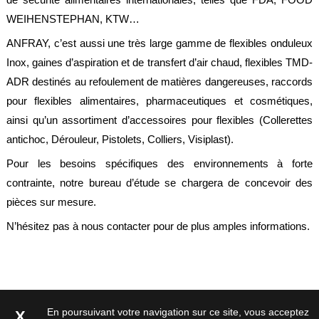
Normes
WEIHENSTEPHAN, KTW…
Directives
ANFRAY, c’est aussi une très large gamme de flexibles onduleux
Inox, gaines d’aspiration et de transfert d’air chaud, flexibles TMD-
Certificats
ADR destinés au refoulement de matières dangereuses, raccords
Contacts
pour flexibles alimentaires, pharmaceutiques et cosmétiques,
ainsi qu’un assortiment d’accessoires pour flexibles (Collerettes
Nous
contacter
antichoc, Dérouleur, Pistolets, Colliers, Visiplast).
Nos
Pour les besoins spécifiques des environnements à forte
revendeurs
contrainte, notre bureau d’étude se chargera de concevoir des
dans
le
pièces sur mesure.
monde
N’hésitez pas à nous contacter pour de plus amples informations.
Devis
flexibles
Devis
étanchéité
Mentions
En poursuivant votre navigation sur ce site, vous acceptez
X