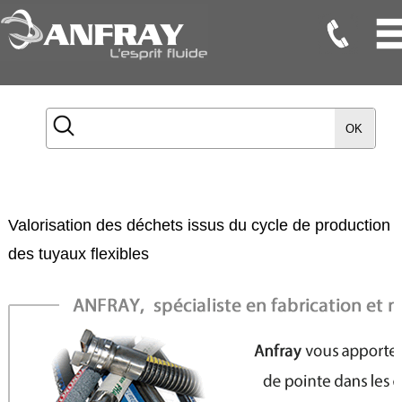
Flexibles
Flexibles
OK
Onduleux
Inox
Flexibles
TMD
Valorisation des déchets issus du cycle de production
Gaines
des tuyaux flexibles
Raccords
Accessoires
Maintenance
Etanchéité