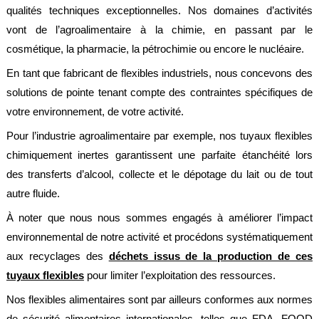
société
qualités techniques exceptionnelles. Nos domaines d’activités
vont de l’agroalimentaire à la chimie, en passant par le
Présentation
cosmétique, la pharmacie, la pétrochimie ou encore le nucléaire.
Domaines
En tant que fabricant de flexibles industriels, nous concevons des
d'activité
solutions de pointe tenant compte des contraintes spécifiques de
Nos
votre environnement, de votre activité.
engagements
Pour l’industrie agroalimentaire par exemple, nos tuyaux flexibles
Conditions
générales
chimiquement inertes garantissent une parfaite étanchéité lors
de
vente
des transferts d’alcool, collecte et le dépotage du lait ou de tout
autre fluide.
Actualités
À noter que nous nous sommes engagés à améliorer l’impact
Bibliothèque
environnemental de notre activité et procédons systématiquement
Anfray
aux recyclages des
déchets issus de la production de ces
Support
tuyaux flexibles
pour limiter l’exploitation des ressources.
Tutoriels
Nos flexibles alimentaires sont par ailleurs conformes aux normes
techniques
de sécurité alimentaires internationales, telles que FDA, FOOD