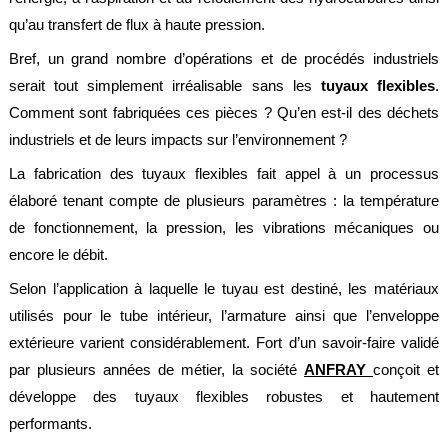
alimentaire
qu’au transfert de flux à haute pression.
IFlex
Bref, un grand nombre d’opérations et de procédés industriels
panel
serait tout simplement irréalisable sans les
tuyaux flexibles
.
Passeport
Comment sont fabriquées ces pièces ? Qu’en est-il des déchets
technique
industriels et de leurs impacts sur l’environnement ?
Bureau
La fabrication des tuyaux flexibles fait appel à un processus
d'étude
élaboré tenant compte de plusieurs paramètres : la température
Analyseur
de fonctionnement, la pression, les vibrations mécaniques ou
de
métaux
encore le débit.
Fiches
Selon l’application à laquelle le tuyau est destiné, les matériaux
métier
utilisés pour le tube intérieur, l’armature ainsi que l’enveloppe
Carrières
extérieure varient considérablement. Fort d’un savoir-faire validé
et
par plusieurs années de métier, la société
centrales
ANFRAY
conçoit et
béton
développe des tuyaux flexibles robustes et hautement
performants.
Laiteries