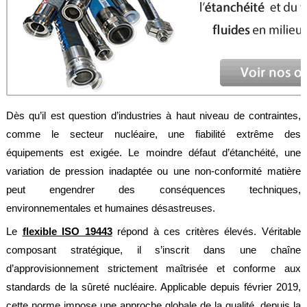
Feuilles
/
Plaques
Tresses
/
Cordons
Découpe
Dès qu’il est question d’industries à haut niveau de contraintes,
de
joint
comme le secteur nucléaire, une fiabilité extrême des
équipements est exigée. Le moindre défaut d’étanchéité, une
Spirale
/
variation de pression inadaptée ou une non-conformité matière
Ring
peut engendrer des conséquences techniques,
Maintenance
environnementales et humaines désastreuses.
Services
Le
flexible ISO 19443
répond à ces critères élevés. Véritable
composant stratégique, il s’inscrit dans une chaîne
Découpe
jet
d’approvisionnement strictement maîtrisée et conforme aux
d’eau
standards de la sûreté nucléaire. Applicable depuis février 2019,
Soudure
cette norme impose une approche globale de la qualité, depuis la