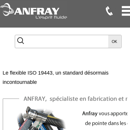
Flexibles
Flexibles
OK
Onduleux
Inox
Flexibles
TMD
Le flexible ISO 19443, un standard désormais
Gaines
incontournable
Raccords
Accessoires
Maintenance
Etanchéité