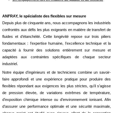
Brasseries
Véhicules
ANFRAY, le spécialiste des flexibles sur mesure
utilitaires
Depuis plus de cinquante ans, nous accompagnons les industriels
Nucléaire
confrontés aux défis les plus exigeants en matière de transfert de
/
PMUC
fluides et d’étanchéité. Cette longévité repose sur trois piliers
fondamentaux : l’expertise humaine, l’excellence technique et la
Viticulture
capacité à fournir des solutions entièrement sur mesure et
Chimie
adaptées aux contraintes spécifiques de chaque secteur
et
Pétrochimie
industriel.
Notre équipe d’ingénieurs et de techniciens combine un savoir-
Cosméto
/
faire approfondi et une expérience pratique pour produire des
Pharma
flexibles répondant aux exigences les plus strictes, qu’il s’agisse
Ferroviaire
de pression élevée, de variations extrêmes de température,
d’exposition chimique intense ou d’environnement ionisant. Afin
Maintenance
d’assurer une performance optimale et une sécurité maximale,
La