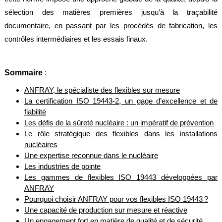
alimentaire
sélection des matières premières jusqu’à la traçabilité
IFlex
documentaire, en passant par les procédés de fabrication, les
panel
contrôles intermédiaires et les essais finaux.
Passeport
technique
Sommaire
:
Bureau
d'étude
ANFRAY, le spécialiste des flexibles sur mesure
La certification ISO 19443-2, un gage d’excellence et de
Analyseur
fiabilité
de
métaux
Les défis de la sûreté nucléaire : un impératif de prévention
Le rôle stratégique des flexibles dans les installations
Fiches
nucléaires
métier
Une expertise reconnue dans le nucléaire
Les industries de pointe
Carrières
et
Les gammes de flexibles ISO 19443 développées par
centrales
ANFRAY
béton
Pourquoi choisir ANFRAY pour vos flexibles ISO 19443 ?
Une capacité de production sur mesure et réactive
Laiteries
Un engagement fort en matière de qualité et de sécurité