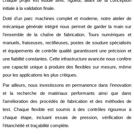
chaque projet est étudié avec rigueur, allant de la conception
société
initiale à la validation finale.
Présentation
Doté d’un parc machines complet et moderne, notre atelier de
Domaines
mécanique générale intégré nous permet de garder la main sur
d'activité
l’ensemble de la chaîne de fabrication. Tours numériques et
manuels, fraiseuses, rectifieuses, postes de soudure spécialisés
Nos
engagements
et équipements de contrôle qualité garantissent une précision et
une fiabilité constantes. Cette infrastructure avancée nous confère
Conditions
générales
une capacité unique à produire des flexibles sur mesure, même
de
vente
pour les applications les plus critiques.
Actualités
Par ailleurs, nous investissons en permanence dans l’innovation
et la recherche de matériaux performants ainsi que dans
Bibliothèque
Anfray
l’amélioration des procédés de fabrication et des méthodes de
test. Chaque flexible est soumis à des contrôles rigoureux à
Support
chaque étape, incluant essais de pression, vérification de
Tutoriels
l’étanchéité et traçabilité complète.
techniques