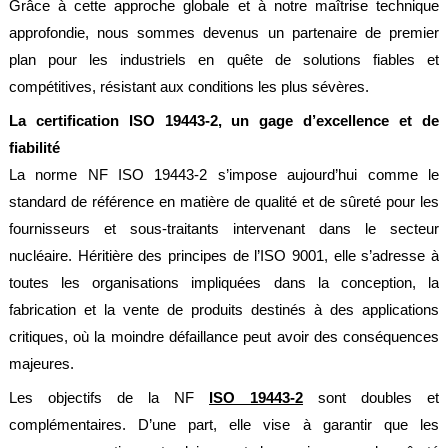
Grâce à cette approche globale et à notre maîtrise technique
Normes
approfondie, nous sommes devenus un partenaire de premier
Directives
plan pour les industriels en quête de solutions fiables et
compétitives, résistant aux conditions les plus sévères.
Certificats
La certification ISO 19443-2, un gage d’excellence et de
Contacts
fiabilité
Nous
La norme NF ISO 19443-2 s’impose aujourd’hui comme le
contacter
standard de référence en matière de qualité et de sûreté pour les
Nos
fournisseurs et sous-traitants intervenant dans le secteur
revendeurs
nucléaire. Héritière des principes de l’ISO 9001, elle s’adresse à
dans
le
toutes les organisations impliquées dans la conception, la
monde
fabrication et la vente de produits destinés à des applications
Devis
critiques, où la moindre défaillance peut avoir des conséquences
flexibles
majeures.
Devis
Les objectifs de la NF
étanchéité
ISO 19443-2
sont doubles et
complémentaires. D’une part, elle vise à garantir que les
Mentions