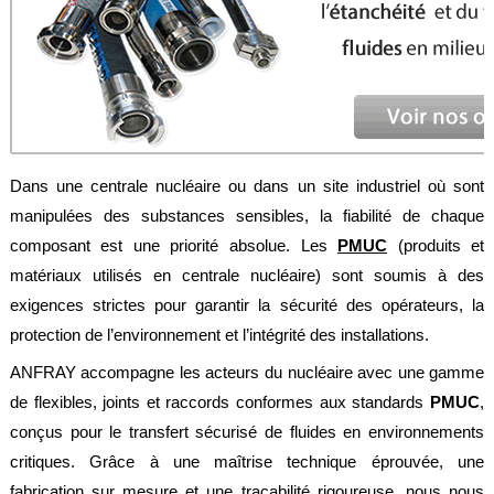
Feuilles
/
Plaques
Tresses
/
Cordons
Découpe
Dans une centrale nucléaire ou dans un site industriel où sont
de
joint
manipulées des substances sensibles, la fiabilité de chaque
composant est une priorité absolue. Les
PMUC
(produits et
Spirale
/
matériaux utilisés en centrale nucléaire) sont soumis à des
Ring
exigences strictes pour garantir la sécurité des opérateurs, la
Maintenance
protection de l’environnement et l’intégrité des installations.
Services
ANFRAY accompagne les acteurs du nucléaire avec une gamme
de flexibles, joints et raccords conformes aux standards
PMUC
,
Découpe
jet
conçus pour le transfert sécurisé de fluides en environnements
d’eau
critiques. Grâce à une maîtrise technique éprouvée, une
Soudure
fabrication sur mesure et une traçabilité rigoureuse, nous nous