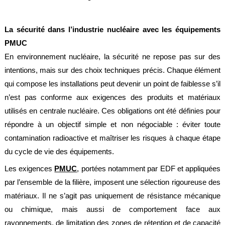
Brasseries
Véhicules
La sécurité dans l’industrie nucléaire avec les équipements
utilitaires
PMUC
Nucléaire
En environnement nucléaire, la sécurité ne repose pas sur des
/
intentions, mais sur des choix techniques précis. Chaque élément
PMUC
qui compose les installations peut devenir un point de faiblesse s’il
Viticulture
n’est pas conforme aux exigences des produits et matériaux
utilisés en centrale nucléaire. Ces obligations ont été définies pour
Chimie
et
répondre à un objectif simple et non négociable : éviter toute
Pétrochimie
contamination radioactive et maîtriser les risques à chaque étape
Cosméto
du cycle de vie des équipements.
/
Pharma
Les exigences
PMUC
, portées notamment par EDF et appliquées
Ferroviaire
par l’ensemble de la filière, imposent une sélection rigoureuse des
matériaux. Il ne s’agit pas uniquement de résistance mécanique
Maintenance
ou chimique, mais aussi de comportement face aux
La
rayonnements, de limitation des zones de rétention et de capacité