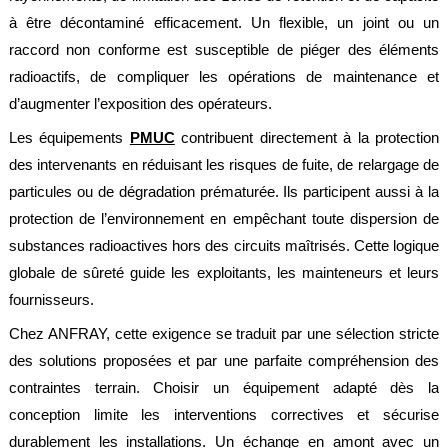
société
à être décontaminé efficacement. Un flexible, un joint ou un
Présentation
raccord non conforme est susceptible de piéger des éléments
radioactifs, de compliquer les opérations de maintenance et
Domaines
d'activité
d’augmenter l’exposition des opérateurs.
Les équipements
PMUC
contribuent directement à la protection
Nos
engagements
des intervenants en réduisant les risques de fuite, de relargage de
particules ou de dégradation prématurée. Ils participent aussi à la
Conditions
générales
protection de l’environnement en empêchant toute dispersion de
de
vente
substances radioactives hors des circuits maîtrisés. Cette logique
globale de sûreté guide les exploitants, les mainteneurs et leurs
Actualités
fournisseurs.
Bibliothèque
Chez ANFRAY, cette exigence se traduit par une sélection stricte
Anfray
des solutions proposées et par une parfaite compréhension des
Support
contraintes terrain. Choisir un équipement adapté dès la
Tutoriels
conception limite les interventions correctives et sécurise
techniques
durablement les installations. Un échange en amont avec un