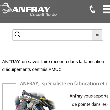
Flexibles
Flexibles
OK
Onduleux
Inox
Flexibles
TMD
ANFRAY, un savoir-faire reconnu dans la fabrication
Gaines
d’équipements certifiés PMUC
Raccords
Accessoires
Maintenance
Etanchéité