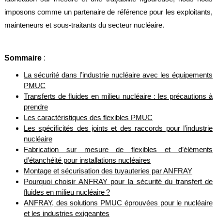
alimentaire
imposons comme un partenaire de référence pour les exploitants,
IFlex
mainteneurs et sous-traitants du secteur nucléaire.
panel
Passeport
Sommaire
:
technique
La sécurité dans l’industrie nucléaire avec les équipements
Bureau
d'étude
PMUC
Transferts de fluides en milieu nucléaire : les précautions à
Analyseur
prendre
de
Les caractéristiques des flexibles PMUC
métaux
Les spécificités des joints et des raccords pour l’industrie
Fiches
nucléaire
métier
Fabrication sur mesure de flexibles et d’éléments
d’étanchéité pour installations nucléaires
Carrières
Montage et sécurisation des tuyauteries par ANFRAY
et
centrales
Pourquoi choisir ANFRAY pour la sécurité du transfert de
béton
fluides en milieu nucléaire ?
ANFRAY, des solutions PMUC éprouvées pour le nucléaire
Laiteries
et les industries exigeantes