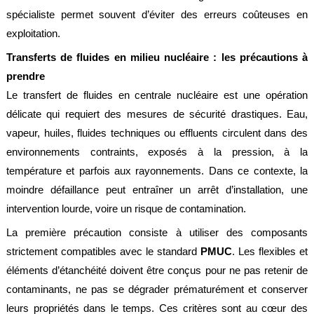
Normes
spécialiste permet souvent d’éviter des erreurs coûteuses en
exploitation.
Directives
Transferts de fluides en milieu nucléaire : les précautions à
Certificats
prendre
Contacts
Le transfert de fluides en centrale nucléaire est une opération
délicate qui requiert des mesures de sécurité drastiques. Eau,
Nous
contacter
vapeur, huiles, fluides techniques ou effluents circulent dans des
environnements contraints, exposés à la pression, à la
Nos
revendeurs
température et parfois aux rayonnements. Dans ce contexte, la
dans
moindre défaillance peut entraîner un arrêt d’installation, une
le
monde
intervention lourde, voire un risque de contamination.
Devis
La première précaution consiste à utiliser des composants
flexibles
strictement compatibles avec le standard
PMUC
. Les flexibles et
Devis
éléments d’étanchéité doivent être conçus pour ne pas retenir de
étanchéité
contaminants, ne pas se dégrader prématurément et conserver
Mentions
leurs propriétés dans le temps. Ces critères sont au cœur des