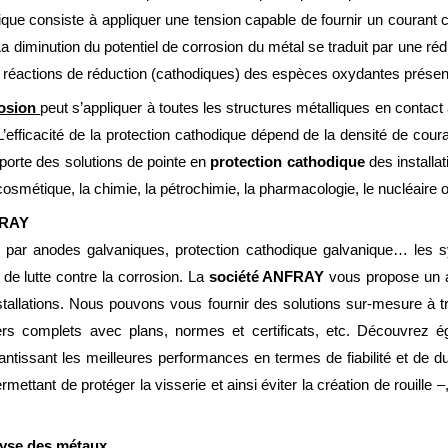
ique consiste à appliquer une tension capable de fournir un courant c
a diminution du potentiel de corrosion du métal se traduit par une ré
 réactions de réduction (cathodiques) des espèces oxydantes présente
rosion
peut s’appliquer à toutes les structures métalliques en conta
’efficacité de la protection cathodique dépend de la densité de cour
orte des solutions de pointe en
protection cathodique
des install
la cosmétique, la chimie, la pétrochimie, la pharmacologie, le nucléaire
FRAY
n par anodes galvaniques, protection cathodique galvanique… les s
de lutte contre la corrosion. La
société ANFRAY
vous propose un 
stallations. Nous pouvons vous fournir des solutions sur-mesure à 
iers complets avec plans, normes et certificats, etc. Découvrez 
ntissant les meilleures performances en termes de fiabilité et de du
rmettant de protéger la visserie et ainsi éviter la création de rouille
alyse des métaux