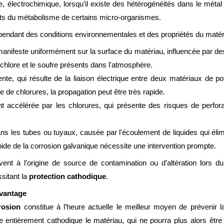
, électrochimique, lorsqu’il existe des hétérogénéités dans le métal 
its du métabolisme de certains micro-organismes.
pendant des conditions environnementales et des propriétés du matér
anifeste uniformément sur la surface du matériau, influencée par des 
 chlore et le soufre présents dans l'atmosphère.
nte, qui résulte de la liaison électrique entre deux matériaux de pote
de chlorures, la propagation peut être très rapide.
t accélérée par les chlorures, qui présente des risques de perforat
ans les tubes ou tuyaux, causée par l'écoulement de liquides qui é
pide de la corrosion galvanique nécessite une intervention prompte.
ent à l’origine de source de contamination ou d’altération lors du 
sitant la
protection
cathodique
.
avantage
rosion
constitue à l’heure actuelle le meilleur moyen de prévenir 
e entièrement cathodique le matériau, qui ne pourra plus alors être