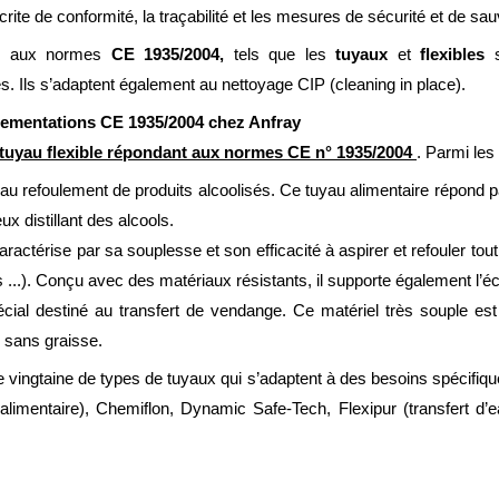
écrite de conformité, la traçabilité et les mesures de sécurité et de sa
mes aux normes
CE 1935/2004,
tels que les
tuyaux
et
flexibles
s
s. Ils s’adaptent également au nettoyage CIP (cleaning in place).
glementations
CE 1935/2004 chez Anfray
tuyau flexible répondant aux normes CE n° 1935/2004
. Parmi les
 au refoulement de produits alcoolisés. Ce tuyau alimentaire répond p
ux distillant des alcools.
érise par sa souplesse et son efficacité à aspirer et refouler tout p
s ...). Conçu avec des matériaux résistants, il supporte également 
écial destiné au transfert de vendange. Ce matériel très souple est
s sans graisse.
vingtaine de types de tuyaux qui s’adaptent à des besoins spécifique
e alimentaire), Chemiflon, Dynamic Safe-Tech, Flexipur (transfert d